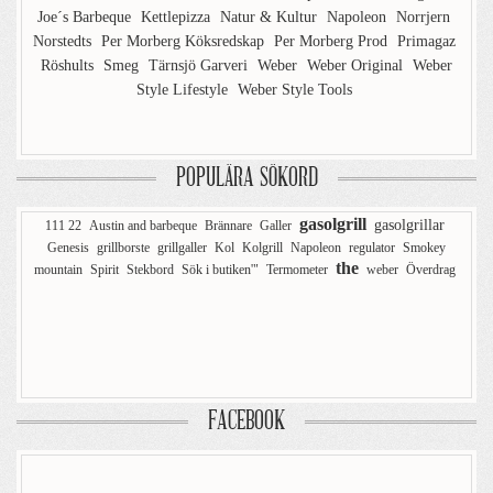
Joe´s Barbeque
Kettlepizza
Natur & Kultur
Napoleon
Norrjern
Norstedts
Per Morberg Köksredskap
Per Morberg Prod
Primagaz
Röshults
Smeg
Tärnsjö Garveri
Weber
Weber Original
Weber
Style Lifestyle
Weber Style Tools
POPULÄRA SÖKORD
gasolgrill
gasolgrillar
111 22
Austin and barbeque
Brännare
Galler
Genesis
grillborste
grillgaller
Kol
Kolgrill
Napoleon
regulator
Smokey
the
mountain
Spirit
Stekbord
Sök i butiken'"
Termometer
weber
Överdrag
FACEBOOK