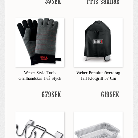
39SEK
Pris saknas
Weber Style Tools
Weber Premiumöverdrag
Grillhandskar Två Styck
Till Klotgrill 57 Cm
679SEK
619SEK