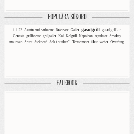
POPULÄRA SÖKORD
gasolgrill
gasolgrillar
111 22
Austin and barbeque
Brännare
Galler
Genesis
grillborste
grillgaller
Kol
Kolgrill
Napoleon
regulator
Smokey
the
mountain
Spirit
Stekbord
Sök i butiken'"
Termometer
weber
Överdrag
FACEBOOK