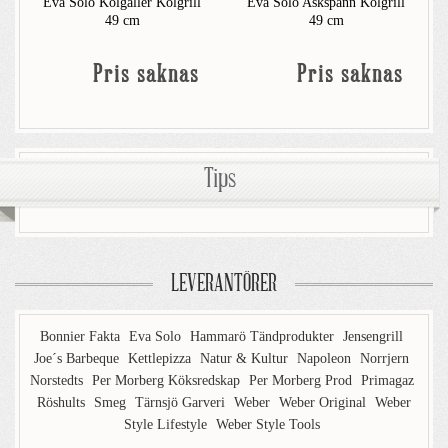
Eva Solo Kolgaller Kolgrill
Eva Solo Askspann Kolgrill
49 cm
49 cm
Pris saknas
Pris saknas
Tips
LEVERANTÖRER
Bonnier Fakta
Eva Solo
Hammarö Tändprodukter
Jensengrill
Joe´s Barbeque
Kettlepizza
Natur & Kultur
Napoleon
Norrjern
Norstedts
Per Morberg Köksredskap
Per Morberg Prod
Primagaz
Röshults
Smeg
Tärnsjö Garveri
Weber
Weber Original
Weber
Style Lifestyle
Weber Style Tools