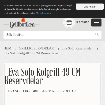
Vi använder cookies för att se till att vi ger dig den bästa upplevelsen på
Jag förstår
vår hemsida. Om du fortsätter att använda den här webbplatsen kommer
vi att anta att du godkänner detta.
Mer information
0 artiklar
→
→
→
HEM
GRILLRESERVDELAR
Eva Solo Reservdelar
Eva Solo Kolgrill 49 CM Reservdelar
Eva Solo Kolgrill 49 CM
Reservdelar
EVA SOLO KOLGRILL 49 CM RESERVDELAR.