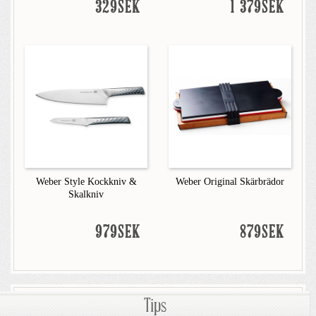
329SEK
1 379SEK
Weber Style Kockkniv &
Weber Original Skärbrädor
Skalkniv
979SEK
879SEK
Tips