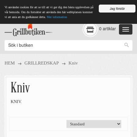
Vi använder cookies för att se till att vi ger dig den bästa upplevelsen på
Jag förstår
vår hemsida. Om du fortsätter att använda den här webbplatsen kommer
vi att anta att du godkänner detta.
Mer information
0 artiklar
→
→
HEM
GRILLREDSKAP
Kniv
Kniv
KNIV.