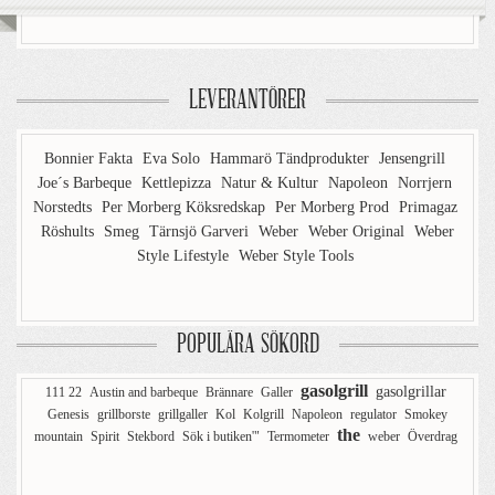
LEVERANTÖRER
Bonnier Fakta
Eva Solo
Hammarö Tändprodukter
Jensengrill
Joe´s Barbeque
Kettlepizza
Natur & Kultur
Napoleon
Norrjern
Norstedts
Per Morberg Köksredskap
Per Morberg Prod
Primagaz
Röshults
Smeg
Tärnsjö Garveri
Weber
Weber Original
Weber
Style Lifestyle
Weber Style Tools
POPULÄRA SÖKORD
gasolgrill
gasolgrillar
111 22
Austin and barbeque
Brännare
Galler
Genesis
grillborste
grillgaller
Kol
Kolgrill
Napoleon
regulator
Smokey
the
mountain
Spirit
Stekbord
Sök i butiken'"
Termometer
weber
Överdrag