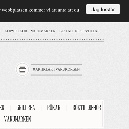
Jag förstår
är webbplatsen kommer vi att anta att du
T
KÖPVILLKOR
VARUMÄRKEN
BESTÄLL RESERVDELAR
0 ARTIKLAR I VARUKORGEN
TER
|
GRILLREA
|
RÖKAR
|
RÖKTILLBEHÖR
VARUMÄRKEN