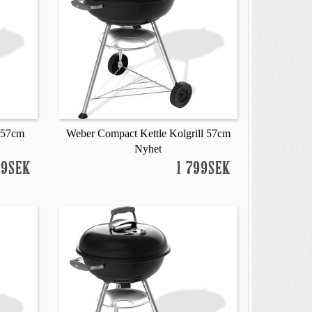
l 57cm
Weber Compact Kettle Kolgrill 57cm
Nyhet
99SEK
1 799SEK