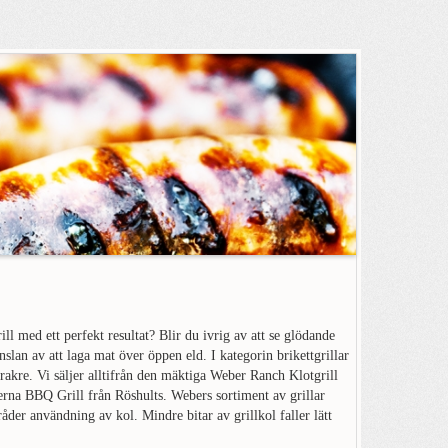
l med ett perfekt resultat? Blir du ivrig av att se glödande
änslan av att laga mat över öppen eld. I kategorin brikettgrillar
erakre. Vi säljer alltifrån den mäktiga Weber Ranch Klotgrill
onerna BBQ Grill från Röshults. Webers sortiment av grillar
vråder användning av kol. Mindre bitar av grillkol faller lätt