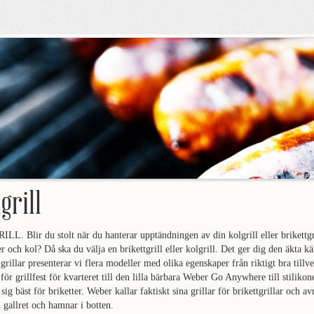
grill
L. Blir du stolt när du hanterar upptändningen av din kolgrill eller brikettgril
er och kol? Då ska du välja en brikettgrill eller kolgrill. Det ger dig den äkta k
grillar presenterar vi flera modeller med olika egenskaper från riktigt bra tillv
för grillfest för kvarteret till den lilla bärbara Weber Go Anywhere till stilik
sig bäst för briketter. Weber kallar faktiskt sina grillar för brikettgrillar och a
gallret och hamnar i botten.