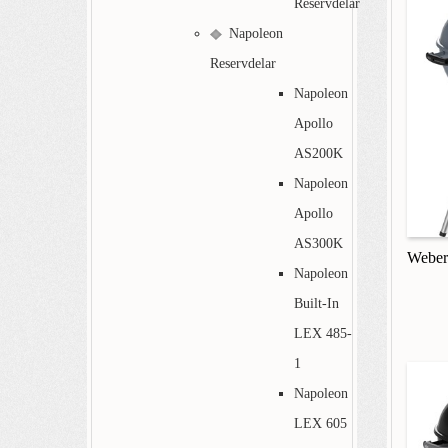
Reservdelar
Napoleon
Reservdelar
Napoleon
Apollo
AS200K
Napoleon
Apollo
AS300K
Weber
Napoleon
Built-In
LEX 485-
1
Napoleon
LEX 605