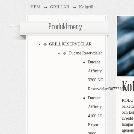
→
→
HEM
GRILLAR
Kolgrill
Produktmeny
GRILLRESERVDELAR
Ducane Reservdelar
Ducane
Affinity
3200 NG
Kol
Reservdelar/30732201
Ducane
KOLGRIL
brikett
Affinity
och kol
4100 LP
avsedd 
lämpar 
Export
igenom 
2009