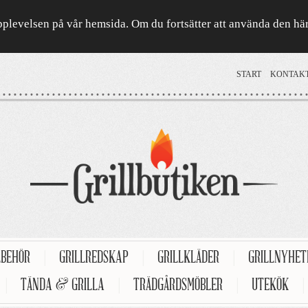
a upplevelsen på vår hemsida. Om du fortsätter att använda den h
START
KONTAK
LBEHÖR
|
GRILLREDSKAP
|
GRILLKLÄDER
|
GRILLNYHE
|
TÄNDA & GRILLA
|
TRÄDGÅRDSMÖBLER
|
UTEKÖK
|