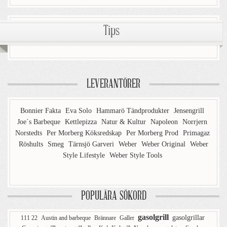
Tips
LEVERANTÖRER
Bonnier Fakta
Eva Solo
Hammarö Tändprodukter
Jensengrill
Joe´s Barbeque
Kettlepizza
Natur & Kultur
Napoleon
Norrjern
Norstedts
Per Morberg Köksredskap
Per Morberg Prod
Primagaz
Röshults
Smeg
Tärnsjö Garveri
Weber
Weber Original
Weber
Style Lifestyle
Weber Style Tools
POPULÄRA SÖKORD
gasolgrill
gasolgrillar
111 22
Austin and barbeque
Brännare
Galler