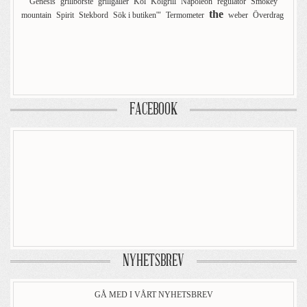
Genesis
grillborste
grillgaller
Kol
Kolgrill
Napoleon
regulator
Smokey
the
mountain
Spirit
Stekbord
Sök i butiken'"
Termometer
weber
Överdrag
FACEBOOK
NYHETSBREV
GÅ MED I VÅRT NYHETSBREV