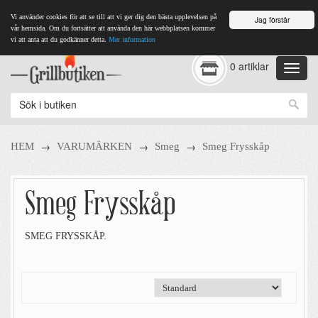
Vi använder cookies för att se till att vi ger dig den bästa upplevelsen på
Jag förstår
vår hemsida. Om du fortsätter att använda den här webbplatsen kommer
vi att anta att du godkänner detta.
Mer information
0 artiklar
→
→
→
HEM
VARUMÄRKEN
Smeg
Smeg Frysskåp
Smeg Frysskåp
SMEG FRYSSKÅP.