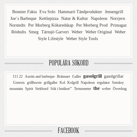
Bonnier Fakta
Eva Solo
Hammarö Tändprodukter
Jensengrill
Joe´s Barbeque
Kettlepizza
Natur & Kultur
Napoleon
Norrjern
Norstedts
Per Morberg Köksredskap
Per Morberg Prod
Primagaz
Röshults
Smeg
Tärnsjö Garveri
Weber
Weber Original
Weber
Style Lifestyle
Weber Style Tools
POPULÄRA SÖKORD
gasolgrill
gasolgrillar
111 22
Austin and barbeque
Brännare
Galler
Genesis
grillborste
grillgaller
Kol
Kolgrill
Napoleon
regulator
Smokey
the
mountain
Spirit
Stekbord
Sök i butiken'"
Termometer
weber
Överdrag
FACEBOOK