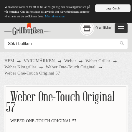
Vi använder cookies för att se till att vi ger dig den bästa upplevelsen på
Jag förstår
vår hemsida. Om du fortsätter att använda den här webbplatsen kommer
vi att anta att du godkänner detta.
Mer information
0 artiklar
→
→
→
→
HEM
VARUMÄRKEN
Weber
Weber Grillar
→
→
Weber Klotgrillar
Weber One-Touch Original
Weber One-Touch Original 57
Weber One-Touch Original
57
WEBER ONE-TOUCH ORIGINAL 57.