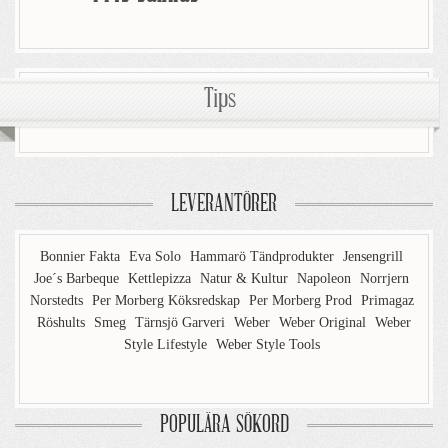
Tips
LEVERANTÖRER
Bonnier Fakta
Eva Solo
Hammarö Tändprodukter
Jensengrill
Joe´s Barbeque
Kettlepizza
Natur & Kultur
Napoleon
Norrjern
Norstedts
Per Morberg Köksredskap
Per Morberg Prod
Primagaz
Röshults
Smeg
Tärnsjö Garveri
Weber
Weber Original
Weber
Style Lifestyle
Weber Style Tools
POPULÄRA SÖKORD