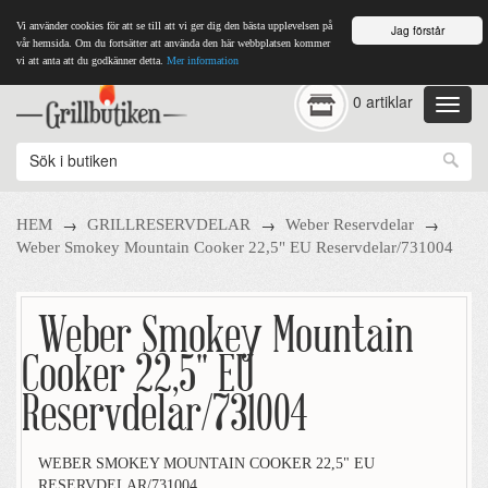
Vi använder cookies för att se till att vi ger dig den bästa upplevelsen på
Jag förstår
vår hemsida. Om du fortsätter att använda den här webbplatsen kommer
vi att anta att du godkänner detta.
Mer information
0 artiklar
→
→
→
HEM
GRILLRESERVDELAR
Weber Reservdelar
Weber Smokey Mountain Cooker 22,5" EU Reservdelar/731004
Weber Smokey Mountain
Cooker 22,5" EU
Reservdelar/731004
WEBER SMOKEY MOUNTAIN COOKER 22,5" EU
RESERVDELAR/731004.