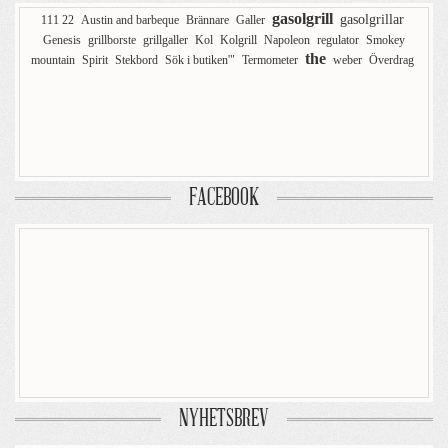
gasolgrill
gasolgrillar
111 22
Austin and barbeque
Brännare
Galler
Genesis
grillborste
grillgaller
Kol
Kolgrill
Napoleon
regulator
Smokey
the
mountain
Spirit
Stekbord
Sök i butiken'"
Termometer
weber
Överdrag
FACEBOOK
NYHETSBREV