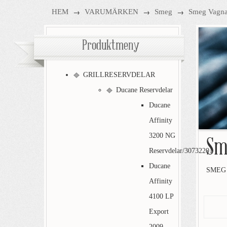
→
→
→
HEM
VARUMÄRKEN
Smeg
Smeg Vagna
Produktmeny
GRILLRESERVDELAR
Ducane Reservdelar
Ducane
Affinity
3200 NG
Sm
Reservdelar/30732201
Ducane
SMEG
Affinity
4100 LP
Export
2009