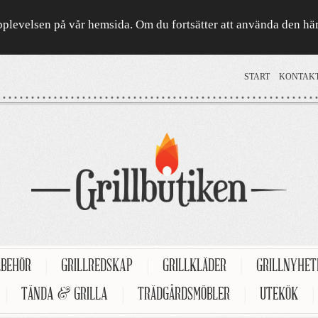
a upplevelsen på vår hemsida. Om du fortsätter att använda den h
START
KONTAK
LBEHÖR
|
GRILLREDSKAP
|
GRILLKLÄDER
|
GRILLNYHE
|
TÄNDA & GRILLA
|
TRÄDGÅRDSMÖBLER
|
UTEKÖK
|