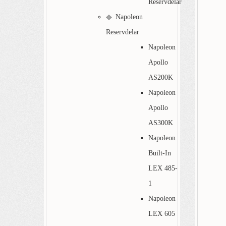
Reservdelar
Napoleon
Reservdelar
Napoleon
Apollo
AS200K
Napoleon
Apollo
AS300K
Napoleon
Built-In
LEX 485-
1
Napoleon
LEX 605