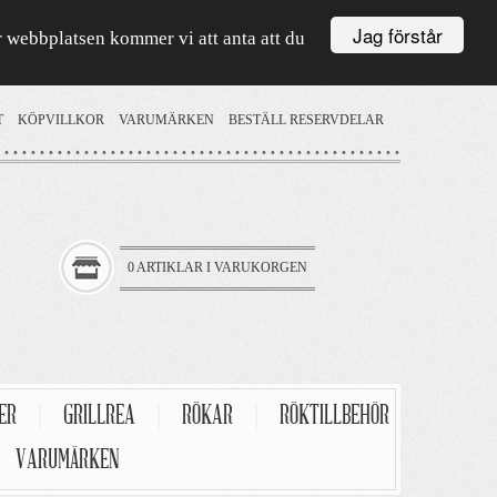
Jag förstår
är webbplatsen kommer vi att anta att du
T
KÖPVILLKOR
VARUMÄRKEN
BESTÄLL RESERVDELAR
0 ARTIKLAR I VARUKORGEN
TER
|
GRILLREA
|
RÖKAR
|
RÖKTILLBEHÖR
VARUMÄRKEN