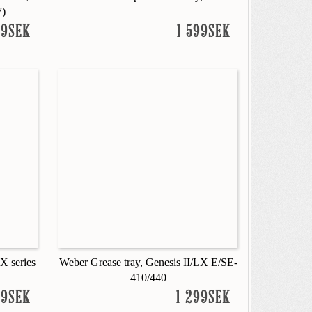
7)
99SEK
1 599SEK
X series
Weber Grease tray, Genesis II/LX E/SE-
410/440
99SEK
1 299SEK