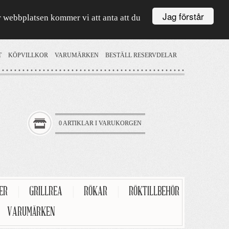
Jag förstår
är webbplatsen kommer vi att anta att du
T
KÖPVILLKOR
VARUMÄRKEN
BESTÄLL RESERVDELAR
0 ARTIKLAR I VARUKORGEN
TER
|
GRILLREA
|
RÖKAR
|
RÖKTILLBEHÖR
VARUMÄRKEN