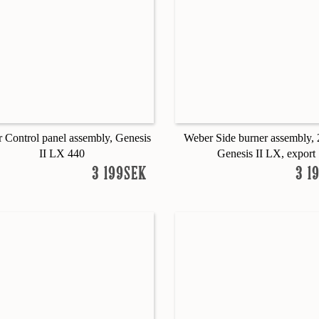
 Control panel assembly, Genesis
Weber Side burner assembly,
II LX 440
Genesis II LX, export
3 199SEK
3 1