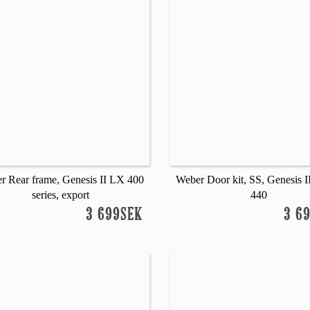
r Rear frame, Genesis II LX 400
Weber Door kit, SS, Genesis I
series, export
440
3 699SEK
3 6