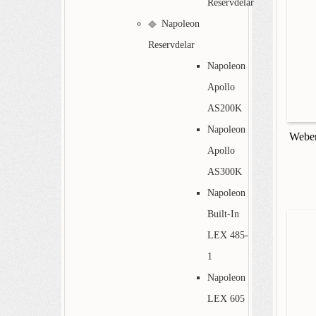
Reservdelar
Napoleon
Reservdelar
Napoleon
Apollo
AS200K
Napoleon
Weber
Apollo
AS300K
Napoleon
Built-In
LEX 485-
1
Napoleon
LEX 605