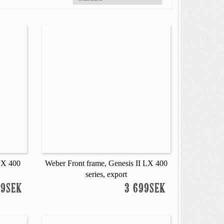
LX 400
Weber Front frame, Genesis II LX 400
series, export
99SEK
3 699SEK