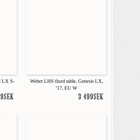
I LX S-
Weber LHS fixed table, Genesis LX,
'17, EU W
99SEK
3 499SEK