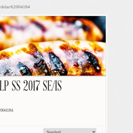
vdelar/62004184
LP SS 2017 SE/IS
004184.