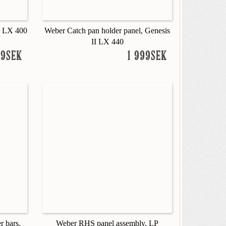
I LX 400
Weber Catch pan holder panel, Genesis
II LX 440
99SEK
1 999SEK
r bars,
Weber RHS panel assembly, LP