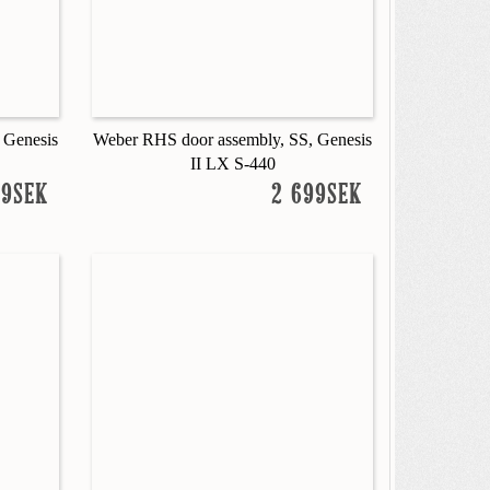
 Genesis
Weber RHS door assembly, SS, Genesis
II LX S-440
99SEK
2 699SEK