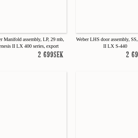
r Manifold assembly, LP, 29 mb,
Weber LHS door assembly, SS,
nesis II LX 400 series, export
II LX S-440
2 699SEK
2 6