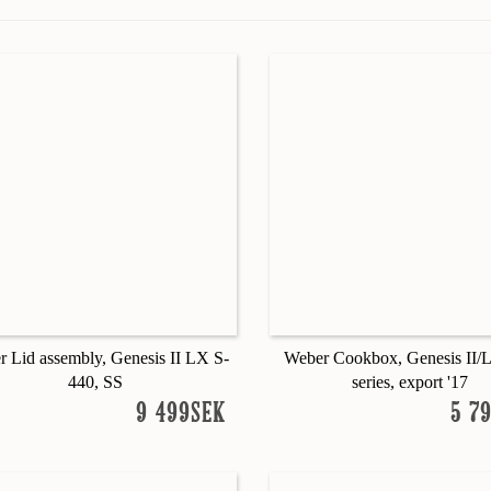
 Lid assembly, Genesis II LX S-
Weber Cookbox, Genesis II/
440, SS
series, export '17
9 499SEK
5 7