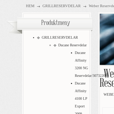
→
→
HEM
GRILLRESERVDELAR
Weber Reservde
Produktmeny
GRILLRESERVDELAR
Ducane Reservdelar
Ducane
Affinity
3200 NG
Web
Reservdelar/30732201
Res
Ducane
Affinity
WEBER
4100 LP
Export
2009