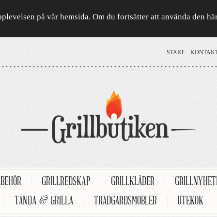
a upplevelsen på vår hemsida. Om du fortsätter att använda den h
START
KONTAK
LBEHÖR
|
GRILLREDSKAP
|
GRILLKLÄDER
|
GRILLNYHE
|
TÄNDA & GRILLA
|
TRÄDGÅRDSMÖBLER
|
UTEKÖK
|