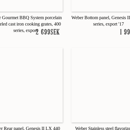
 Gourmet BBQ System porcelain
Weber Bottom panel, Genesis I
led cast iron cooking grates, 400
series, export '17
series, export
2 699SEK
1 9
r Rear panel, Genesis II LX 440
Weber Stainless steel flavorize