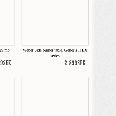
 29 mb,
Weber Side burner table, Genesis II LX
series
99SEK
2 899SEK