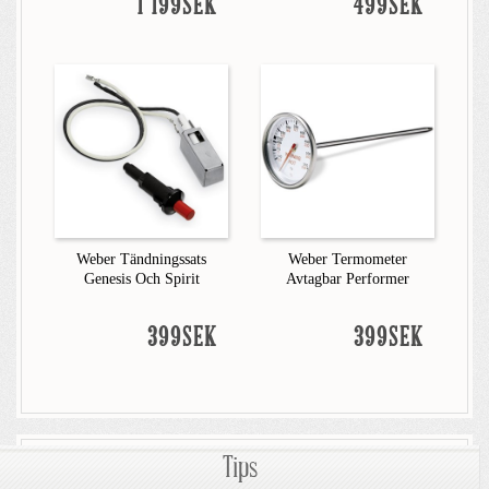
1 199SEK
499SEK
Weber Tändningssats
Weber Termometer
Genesis Och Spirit
Avtagbar Performer
399SEK
399SEK
Tips