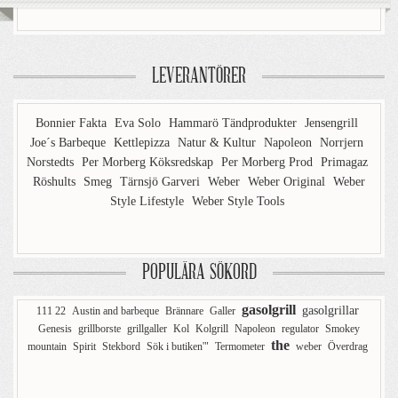
LEVERANTÖRER
Bonnier Fakta
Eva Solo
Hammarö Tändprodukter
Jensengrill
Joe´s Barbeque
Kettlepizza
Natur & Kultur
Napoleon
Norrjern
Norstedts
Per Morberg Köksredskap
Per Morberg Prod
Primagaz
Röshults
Smeg
Tärnsjö Garveri
Weber
Weber Original
Weber
Style Lifestyle
Weber Style Tools
POPULÄRA SÖKORD
gasolgrill
gasolgrillar
111 22
Austin and barbeque
Brännare
Galler
Genesis
grillborste
grillgaller
Kol
Kolgrill
Napoleon
regulator
Smokey
the
mountain
Spirit
Stekbord
Sök i butiken'"
Termometer
weber
Överdrag