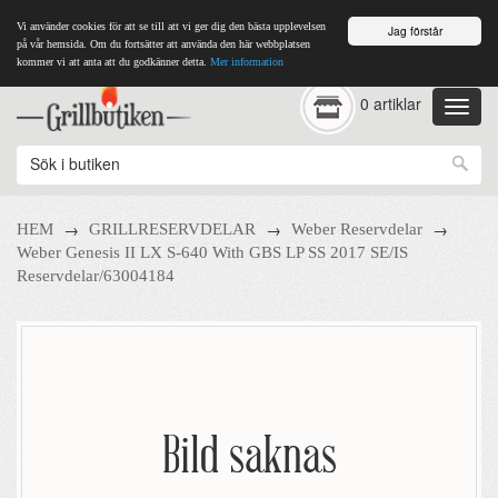
Vi använder cookies för att se till att vi ger dig den bästa upplevelsen
Jag förstår
på vår hemsida. Om du fortsätter att använda den här webbplatsen
kommer vi att anta att du godkänner detta.
Mer information
0 artiklar
→
→
→
HEM
GRILLRESERVDELAR
Weber Reservdelar
Weber Genesis II LX S-640 With GBS LP SS 2017 SE/IS
Reservdelar/63004184
Bild saknas