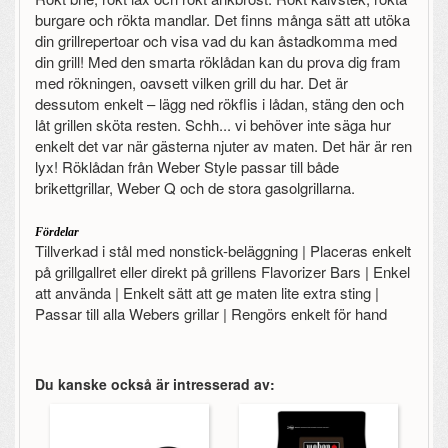
burgare och rökta mandlar. Det finns många sätt att utöka
din grillrepertoar och visa vad du kan åstadkomma med
din grill! Med den smarta röklådan kan du prova dig fram
med rökningen, oavsett vilken grill du har. Det är
dessutom enkelt – lägg ned rökflis i lådan, stäng den och
låt grillen sköta resten. Schh... vi behöver inte säga hur
enkelt det var när gästerna njuter av maten. Det här är ren
lyx! Röklådan från Weber Style passar till både
brikettgrillar, Weber Q och de stora gasolgrillarna.
Fördelar
Tillverkad i stål med nonstick-beläggning | Placeras enkelt
på grillgallret eller direkt på grillens Flavorizer Bars | Enkel
att använda | Enkelt sätt att ge maten lite extra sting |
Passar till alla Webers grillar | Rengörs enkelt för hand
Du kanske också är intresserad av: