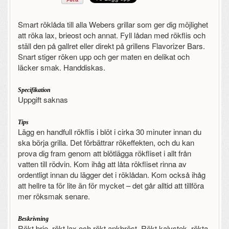
Smart röklåda till alla Webers grillar som ger dig möjlighet
att röka lax, brieost och annat. Fyll lådan med rökflis och
ställ den på gallret eller direkt på grillens Flavorizer Bars.
Snart stiger röken upp och ger maten en delikat och
läcker smak. Handdiskas.
Specifikation
Uppgift saknas
Tips
Lägg en handfull rökflis i blöt i cirka 30 minuter innan du
ska börja grilla. Det förbättrar rökeffekten, och du kan
prova dig fram genom att blötlägga rökfliset i allt från
vatten till rödvin. Kom ihåg att låta rökfliset rinna av
ordentligt innan du lägger det i röklådan. Kom också ihåg
att hellre ta för lite än för mycket – det går alltid att tillföra
mer röksmak senare.
Beskrivning
Rökt brie, rökt lax och rökt ankbröst. Rökt kalvstek, rökta