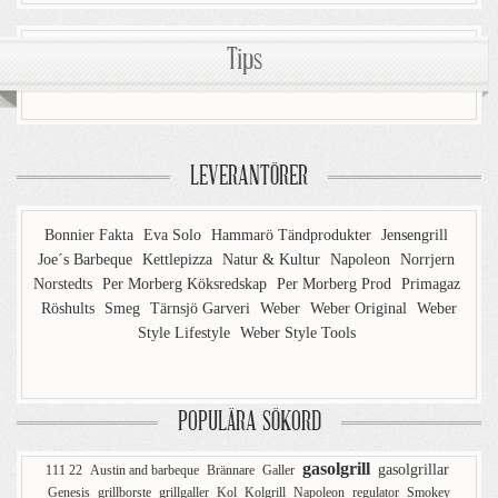
Tips
LEVERANTÖRER
Bonnier Fakta
Eva Solo
Hammarö Tändprodukter
Jensengrill
Joe´s Barbeque
Kettlepizza
Natur & Kultur
Napoleon
Norrjern
Norstedts
Per Morberg Köksredskap
Per Morberg Prod
Primagaz
Röshults
Smeg
Tärnsjö Garveri
Weber
Weber Original
Weber
Style Lifestyle
Weber Style Tools
POPULÄRA SÖKORD
gasolgrill
gasolgrillar
111 22
Austin and barbeque
Brännare
Galler
Genesis
grillborste
grillgaller
Kol
Kolgrill
Napoleon
regulator
Smokey