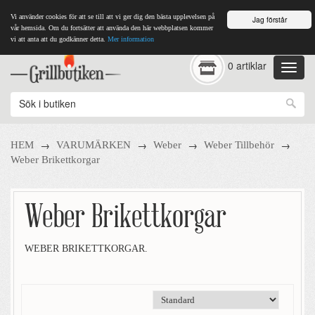
Vi använder cookies för att se till att vi ger dig den bästa upplevelsen på
Jag förstår
vår hemsida. Om du fortsätter att använda den här webbplatsen kommer
vi att anta att du godkänner detta.
Mer information
0 artiklar
→
→
→
→
HEM
VARUMÄRKEN
Weber
Weber Tillbehör
Weber Brikettkorgar
Weber Brikettkorgar
WEBER BRIKETTKORGAR.