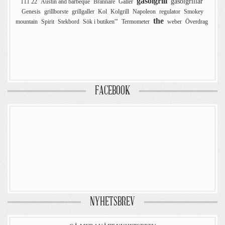
gasolgrill
gasolgrillar
111 22
Austin and barbeque
Brännare
Galler
Genesis
grillborste
grillgaller
Kol
Kolgrill
Napoleon
regulator
Smokey
the
mountain
Spirit
Stekbord
Sök i butiken'"
Termometer
weber
Överdrag
FACEBOOK
NYHETSBREV