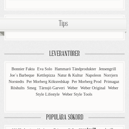
Tips
LEVERANTÖRER
Bonnier Fakta
Eva Solo
Hammarö Tändprodukter
Jensengrill
Joe´s Barbeque
Kettlepizza
Natur & Kultur
Napoleon
Norrjern
Norstedts
Per Morberg Köksredskap
Per Morberg Prod
Primagaz
Röshults
Smeg
Tärnsjö Garveri
Weber
Weber Original
Weber
Style Lifestyle
Weber Style Tools
POPULÄRA SÖKORD