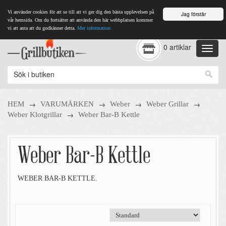
Vi använder cookies för att se till att vi ger dig den bästa upplevelsen på
Jag förstår
vår hemsida. Om du fortsätter att använda den här webbplatsen kommer
vi att anta att du godkänner detta.
Mer information
0 artiklar
→
→
→
→
HEM
VARUMÄRKEN
Weber
Weber Grillar
→
Weber Klotgrillar
Weber Bar-B Kettle
Weber Bar-B Kettle
WEBER BAR-B KETTLE.