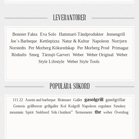
LEVERANTÖRER
Bonnier Fakta
Eva Solo
Hammarö Tändprodukter
Jensengrill
Joe´s Barbeque
Kettlepizza
Natur & Kultur
Napoleon
Norrjern
Norstedts
Per Morberg Köksredskap
Per Morberg Prod
Primagaz
Röshults
Smeg
Tärnsjö Garveri
Weber
Weber Original
Weber
Style Lifestyle
Weber Style Tools
POPULÄRA SÖKORD
gasolgrill
gasolgrillar
111 22
Austin and barbeque
Brännare
Galler
Genesis
grillborste
grillgaller
Kol
Kolgrill
Napoleon
regulator
Smokey
the
mountain
Spirit
Stekbord
Sök i butiken'"
Termometer
weber
Överdrag