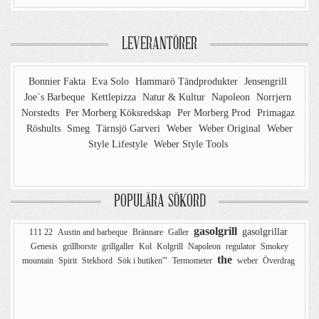
LEVERANTÖRER
Bonnier Fakta
Eva Solo
Hammarö Tändprodukter
Jensengrill
Joe´s Barbeque
Kettlepizza
Natur & Kultur
Napoleon
Norrjern
Norstedts
Per Morberg Köksredskap
Per Morberg Prod
Primagaz
Röshults
Smeg
Tärnsjö Garveri
Weber
Weber Original
Weber
Style Lifestyle
Weber Style Tools
POPULÄRA SÖKORD
gasolgrill
gasolgrillar
111 22
Austin and barbeque
Brännare
Galler
Genesis
grillborste
grillgaller
Kol
Kolgrill
Napoleon
regulator
Smokey
the
mountain
Spirit
Stekbord
Sök i butiken'"
Termometer
weber
Överdrag