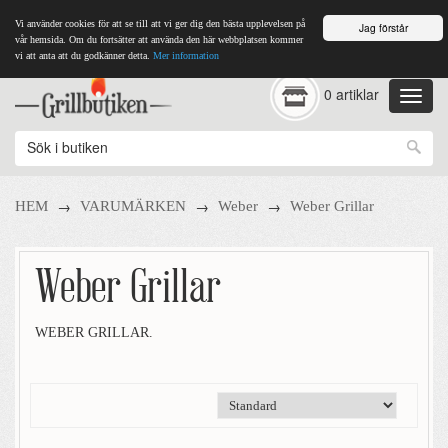
Vi använder cookies för att se till att vi ger dig den bästa upplevelsen på
Jag förstår
vår hemsida. Om du fortsätter att använda den här webbplatsen kommer
vi att anta att du godkänner detta.
Mer information
0 artiklar
→
→
→
HEM
VARUMÄRKEN
Weber
Weber Grillar
Weber Grillar
WEBER GRILLAR.