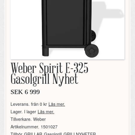
Weber Spirit E-325
Gasolgrill Nyhet
SEK
6 999
Leverans.
från 0 kr
Läs mer.
Lager.
I lager
Läs mer.
Tillverkare.
Weber
Artikelnummer.
1501027
Tillhör.
GRILLAR
,
Gasolgrill
,
GRILLNYHETER
,