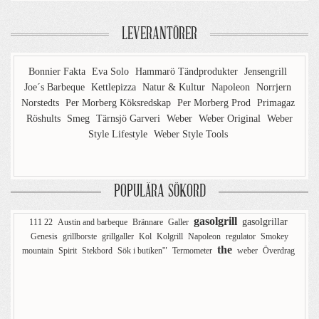
LEVERANTÖRER
Bonnier Fakta
Eva Solo
Hammarö Tändprodukter
Jensengrill
Joe´s Barbeque
Kettlepizza
Natur & Kultur
Napoleon
Norrjern
Norstedts
Per Morberg Köksredskap
Per Morberg Prod
Primagaz
Röshults
Smeg
Tärnsjö Garveri
Weber
Weber Original
Weber
Style Lifestyle
Weber Style Tools
POPULÄRA SÖKORD
gasolgrill
gasolgrillar
111 22
Austin and barbeque
Brännare
Galler
Genesis
grillborste
grillgaller
Kol
Kolgrill
Napoleon
regulator
Smokey
the
mountain
Spirit
Stekbord
Sök i butiken'"
Termometer
weber
Överdrag