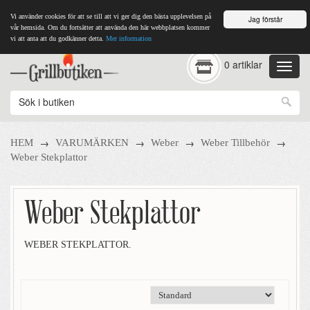
Vi använder cookies för att se till att vi ger dig den bästa upplevelsen på
Jag förstår
vår hemsida. Om du fortsätter att använda den här webbplatsen kommer
vi att anta att du godkänner detta.
Mer information
0 artiklar
→
→
→
→
HEM
VARUMÄRKEN
Weber
Weber Tillbehör
Weber Stekplattor
Weber Stekplattor
WEBER STEKPLATTOR.