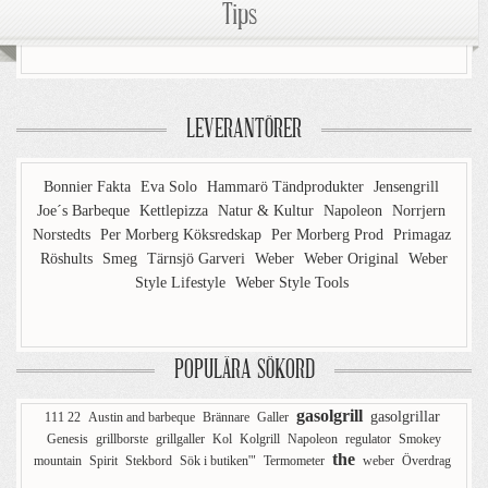
Tips
LEVERANTÖRER
Bonnier Fakta
Eva Solo
Hammarö Tändprodukter
Jensengrill
Joe´s Barbeque
Kettlepizza
Natur & Kultur
Napoleon
Norrjern
Norstedts
Per Morberg Köksredskap
Per Morberg Prod
Primagaz
Röshults
Smeg
Tärnsjö Garveri
Weber
Weber Original
Weber
Style Lifestyle
Weber Style Tools
POPULÄRA SÖKORD
gasolgrill
gasolgrillar
111 22
Austin and barbeque
Brännare
Galler
Genesis
grillborste
grillgaller
Kol
Kolgrill
Napoleon
regulator
Smokey
the
mountain
Spirit
Stekbord
Sök i butiken'"
Termometer
weber
Överdrag