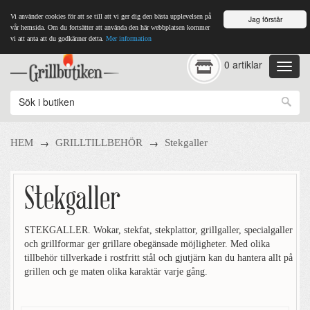
Vi använder cookies för att se till att vi ger dig den bästa upplevelsen på
Jag förstår
vår hemsida. Om du fortsätter att använda den här webbplatsen kommer
vi att anta att du godkänner detta.
Mer information
0 artiklar
→
→
HEM
GRILLTILLBEHÖR
Stekgaller
Stekgaller
STEKGALLER. Wokar, stekfat, stekplattor, grillgaller, specialgaller
och grillformar ger grillare obegänsade möjligheter. Med olika
tillbehör tillverkade i rostfritt stål och gjutjärn kan du hantera allt på
grillen och ge maten olika karaktär varje gång.