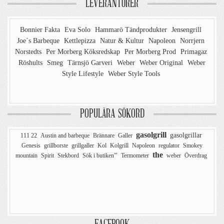
LEVERANTÖRER
Bonnier Fakta
Eva Solo
Hammarö Tändprodukter
Jensengrill
Joe´s Barbeque
Kettlepizza
Natur & Kultur
Napoleon
Norrjern
Norstedts
Per Morberg Köksredskap
Per Morberg Prod
Primagaz
Röshults
Smeg
Tärnsjö Garveri
Weber
Weber Original
Weber
Style Lifestyle
Weber Style Tools
POPULÄRA SÖKORD
gasolgrill
gasolgrillar
111 22
Austin and barbeque
Brännare
Galler
Genesis
grillborste
grillgaller
Kol
Kolgrill
Napoleon
regulator
Smokey
the
mountain
Spirit
Stekbord
Sök i butiken'"
Termometer
weber
Överdrag