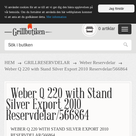
Vi använder cookies för att se till att vi ger dig den bästa upplevelsen på
Jag förstår
vår hemsida. Om du fortsätter att använda den här webbplatsen kommer
vi att anta att du godkänner detta.
Mer information
0 artiklar
→
→
→
HEM
GRILLRESERVDELAR
Weber Reservdelar
Weber Q 220 with Stand Silver Export 2010 Reservdelar/566864
Weber Q 220 with Stand
Silver Export 2010
Reservdelar/566864
WEBER Q 220 WITH STAND SILVER EXPORT 2010
RESERVDELAR/566864.