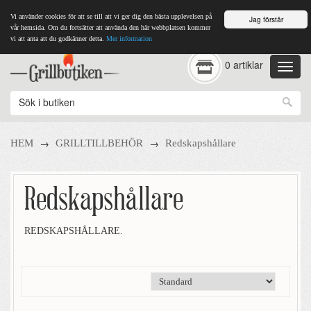
Vi använder cookies för att se till att vi ger dig den bästa upplevelsen på
Jag förstår
vår hemsida. Om du fortsätter att använda den här webbplatsen kommer
vi att anta att du godkänner detta.
Mer information
0 artiklar
→
→
HEM
GRILLTILLBEHÖR
Redskapshållare
Redskapshållare
REDSKAPSHÅLLARE.