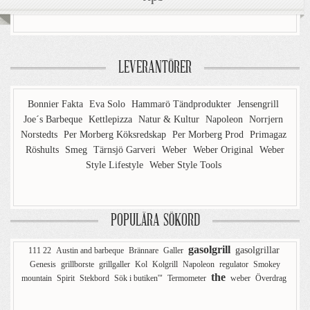
LEVERANTÖRER
Bonnier Fakta
Eva Solo
Hammarö Tändprodukter
Jensengrill
Joe´s Barbeque
Kettlepizza
Natur & Kultur
Napoleon
Norrjern
Norstedts
Per Morberg Köksredskap
Per Morberg Prod
Primagaz
Röshults
Smeg
Tärnsjö Garveri
Weber
Weber Original
Weber
Style Lifestyle
Weber Style Tools
POPULÄRA SÖKORD
gasolgrill
gasolgrillar
111 22
Austin and barbeque
Brännare
Galler
Genesis
grillborste
grillgaller
Kol
Kolgrill
Napoleon
regulator
Smokey
the
mountain
Spirit
Stekbord
Sök i butiken'"
Termometer
weber
Överdrag