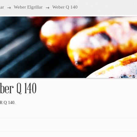
→
→
lar
Weber Elgrillar
Weber Q 140
ber Q 140
 Q 140.