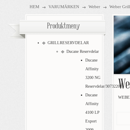
→
→
→
HEM
VARUMÄRKEN
Weber
Weber Gril
Produktmeny
GRILLRESERVDELAR
Ducane Reservdelar
Ducane
Affinity
3200 NG
We
Reservdelar/30732201
Ducane
WEBER
Affinity
4100 LP
Export
2009