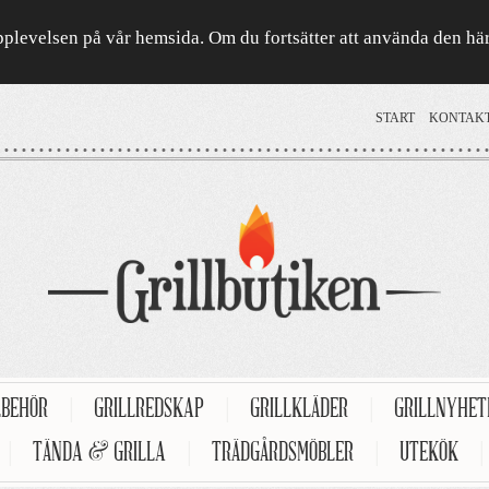
a upplevelsen på vår hemsida. Om du fortsätter att använda den h
START
KONTAK
LBEHÖR
|
GRILLREDSKAP
|
GRILLKLÄDER
|
GRILLNYHE
|
TÄNDA & GRILLA
|
TRÄDGÅRDSMÖBLER
|
UTEKÖK
|