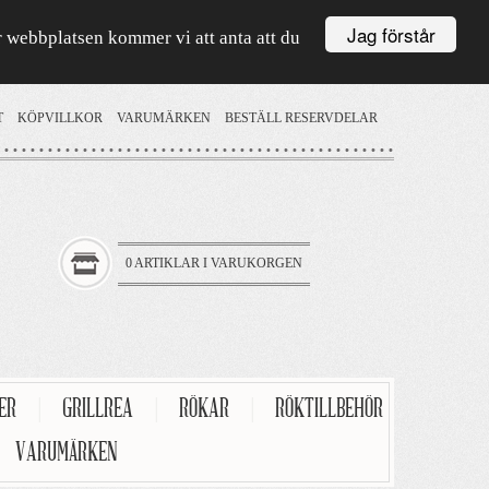
Jag förstår
är webbplatsen kommer vi att anta att du
T
KÖPVILLKOR
VARUMÄRKEN
BESTÄLL RESERVDELAR
0 ARTIKLAR I VARUKORGEN
TER
|
GRILLREA
|
RÖKAR
|
RÖKTILLBEHÖR
VARUMÄRKEN