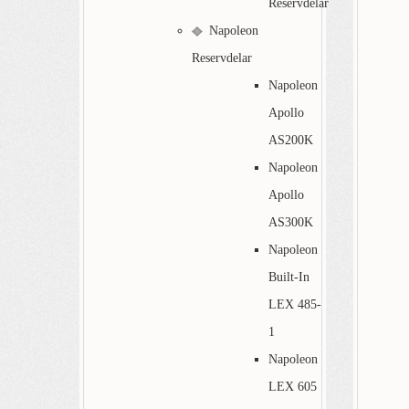
Reservdelar
Napoleon
Reservdelar
Napoleon
Apollo
AS200K
Napoleon
Apollo
AS300K
Napoleon
Built-In
LEX 485-
1
Napoleon
LEX 605