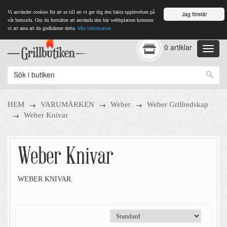
Vi använder cookies för att se till att vi ger dig den bästa upplevelsen på
Jag förstår
vår hemsida. Om du fortsätter att använda den här webbplatsen kommer
vi att anta att du godkänner detta.
Mer information
0 artiklar
→
→
→
HEM
VARUMÄRKEN
Weber
Weber Grillredskap
→
Weber Knivar
Weber Knivar
WEBER KNIVAR.