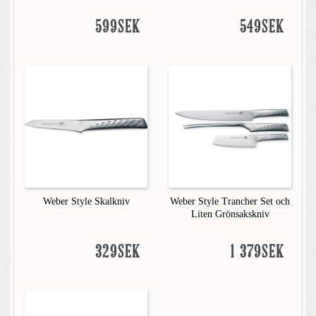
599SEK
549SEK
Weber Style Skalkniv
Weber Style Trancher Set och
Liten Grönsakskniv
329SEK
1 379SEK