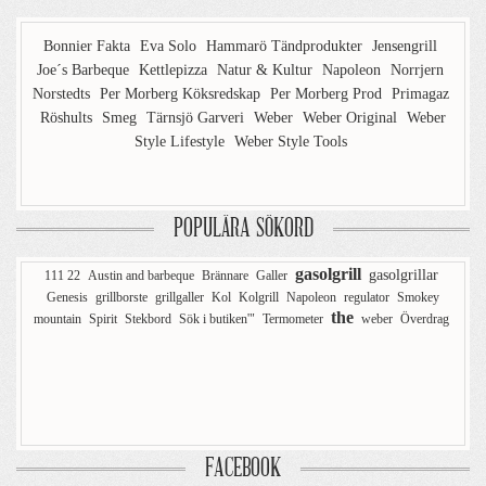
Bonnier Fakta
Eva Solo
Hammarö Tändprodukter
Jensengrill
Joe´s Barbeque
Kettlepizza
Natur & Kultur
Napoleon
Norrjern
Norstedts
Per Morberg Köksredskap
Per Morberg Prod
Primagaz
Röshults
Smeg
Tärnsjö Garveri
Weber
Weber Original
Weber
Style Lifestyle
Weber Style Tools
POPULÄRA SÖKORD
gasolgrill
gasolgrillar
111 22
Austin and barbeque
Brännare
Galler
Genesis
grillborste
grillgaller
Kol
Kolgrill
Napoleon
regulator
Smokey
the
mountain
Spirit
Stekbord
Sök i butiken'"
Termometer
weber
Överdrag
FACEBOOK