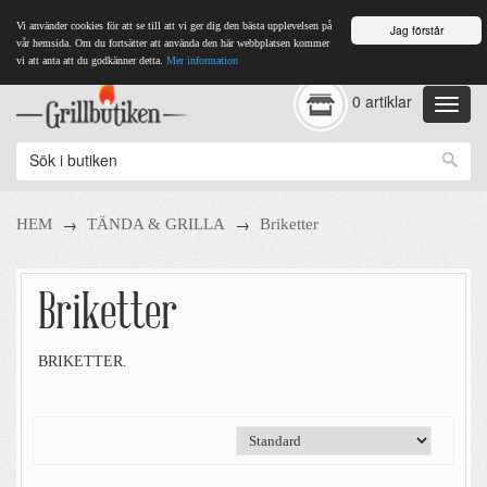
Vi använder cookies för att se till att vi ger dig den bästa upplevelsen på
Jag förstår
vår hemsida. Om du fortsätter att använda den här webbplatsen kommer
vi att anta att du godkänner detta.
Mer information
0 artiklar
→
→
HEM
TÄNDA & GRILLA
Briketter
Briketter
BRIKETTER.