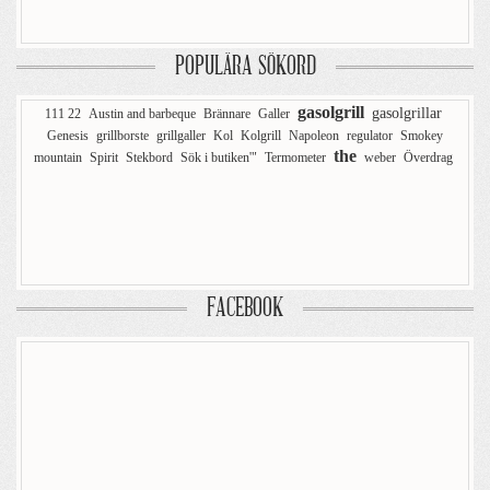
POPULÄRA SÖKORD
gasolgrill
gasolgrillar
111 22
Austin and barbeque
Brännare
Galler
Genesis
grillborste
grillgaller
Kol
Kolgrill
Napoleon
regulator
Smokey
the
mountain
Spirit
Stekbord
Sök i butiken'"
Termometer
weber
Överdrag
FACEBOOK