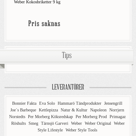
Weber Kokosbriketter 9 kg
Pris saknas
Tips
LEVERANTÖRER
Bonnier Fakta
Eva Solo
Hammarö Tändprodukter
Jensengrill
Joe´s Barbeque
Kettlepizza
Natur & Kultur
Napoleon
Norrjern
Norstedts
Per Morberg Köksredskap
Per Morberg Prod
Primagaz
Röshults
Smeg
Tärnsjö Garveri
Weber
Weber Original
Weber
Style Lifestyle
Weber Style Tools