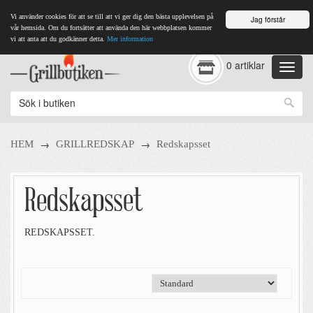
Vi använder cookies för att se till att vi ger dig den bästa upplevelsen på
Jag förstår
vår hemsida. Om du fortsätter att använda den här webbplatsen kommer
vi att anta att du godkänner detta.
Mer information
0 artiklar
→
→
HEM
GRILLREDSKAP
Redskapsset
Redskapsset
REDSKAPSSET.