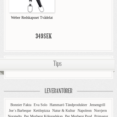
Weber Redskapsset Tvådelat
349SEK
Tips
LEVERANTÖRER
Bonnier Fakta
Eva Solo
Hammarö Tändprodukter
Jensengrill
Joe´s Barbeque
Kettlepizza
Natur & Kultur
Napoleon
Norrjern
Norstedts
Per Morberg Köksredskap
Per Morberg Prod
Primagaz