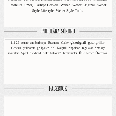
Röshults
Smeg
Tärnsjö Garveri
Weber
Weber Original
Weber
Style Lifestyle
Weber Style Tools
POPULÄRA SÖKORD
gasolgrill
gasolgrillar
111 22
Austin and barbeque
Brännare
Galler
Genesis
grillborste
grillgaller
Kol
Kolgrill
Napoleon
regulator
Smokey
the
mountain
Spirit
Stekbord
Sök i butiken'"
Termometer
weber
Överdrag
FACEBOOK