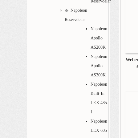
Reservdelar
Napoleon
Reservdelar
Napoleon
Apollo
AS200K
Napoleon
Weber
Apollo
AS300K
Napoleon
Built-In
LEX 485-
1
Napoleon
LEX 605