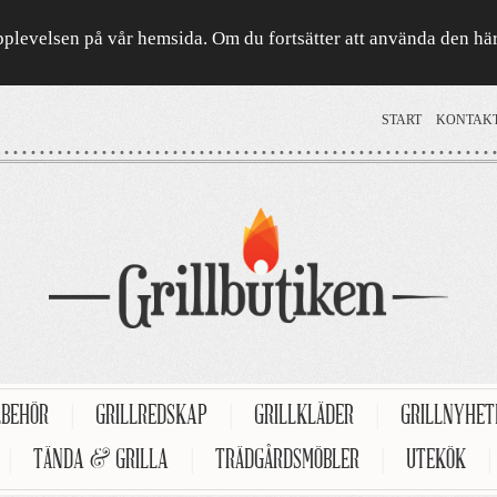
a upplevelsen på vår hemsida. Om du fortsätter att använda den h
START
KONTAK
LBEHÖR
|
GRILLREDSKAP
|
GRILLKLÄDER
|
GRILLNYHE
|
TÄNDA & GRILLA
|
TRÄDGÅRDSMÖBLER
|
UTEKÖK
|