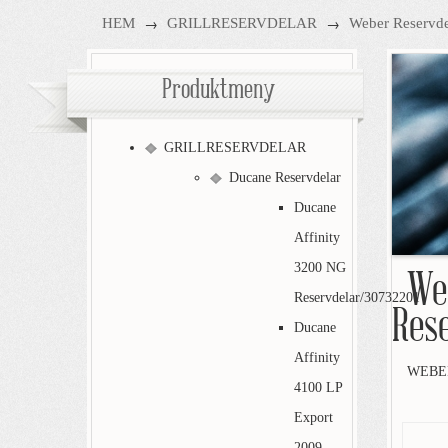
→
→
HEM
GRILLRESERVDELAR
Weber Reservde
Produktmeny
GRILLRESERVDELAR
Ducane Reservdelar
Ducane
Affinity
3200 NG
We
Reservdelar/30732201
Res
Ducane
Affinity
WEBER
4100 LP
Export
2009