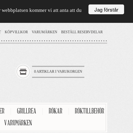
Jag förstår
är webbplatsen kommer vi att anta att du
T
KÖPVILLKOR
VARUMÄRKEN
BESTÄLL RESERVDELAR
0 ARTIKLAR I VARUKORGEN
TER
|
GRILLREA
|
RÖKAR
|
RÖKTILLBEHÖR
VARUMÄRKEN