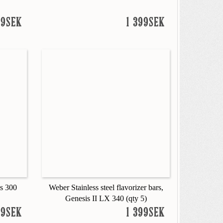
99SEK
1 399SEK
s 300
Weber Stainless steel flavorizer bars,
Genesis II LX 340 (qty 5)
99SEK
1 399SEK