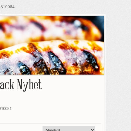
35810084
lack Nyhet
10084.