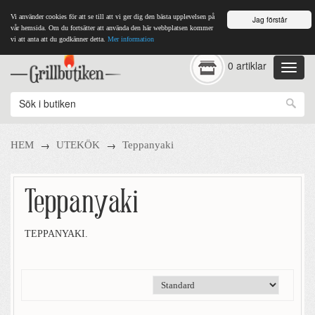
Vi använder cookies för att se till att vi ger dig den bästa upplevelsen på
Jag förstår
vår hemsida. Om du fortsätter att använda den här webbplatsen kommer
vi att anta att du godkänner detta.
Mer information
0 artiklar
→
→
HEM
UTEKÖK
Teppanyaki
Teppanyaki
TEPPANYAKI.