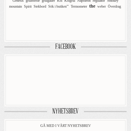
Genesis
grillborste
grillgaller
Kol
Kolgrill
Napoleon
regulator
Smokey
the
mountain
Spirit
Stekbord
Sök i butiken'"
Termometer
weber
Överdrag
FACEBOOK
NYHETSBREV
GÅ MED I VÅRT NYHETSBREV