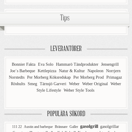
Tips
LEVERANTÖRER
Bonnier Fakta
Eva Solo
Hammarö Tändprodukter
Jensengrill
Joe´s Barbeque
Kettlepizza
Natur & Kultur
Napoleon
Norrjern
Norstedts
Per Morberg Köksredskap
Per Morberg Prod
Primagaz
Röshults
Smeg
Tärnsjö Garveri
Weber
Weber Original
Weber
Style Lifestyle
Weber Style Tools
POPULÄRA SÖKORD
gasolgrill
gasolgrillar
111 22
Austin and barbeque
Brännare
Galler