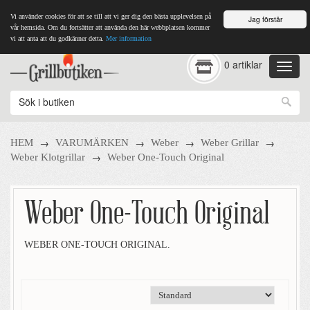
Vi använder cookies för att se till att vi ger dig den bästa upplevelsen på
Jag förstår
vår hemsida. Om du fortsätter att använda den här webbplatsen kommer
vi att anta att du godkänner detta.
Mer information
0 artiklar
→
→
→
→
HEM
VARUMÄRKEN
Weber
Weber Grillar
→
Weber Klotgrillar
Weber One-Touch Original
Weber One-Touch Original
WEBER ONE-TOUCH ORIGINAL.