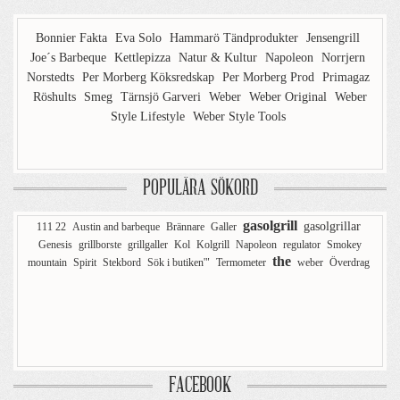
Bonnier Fakta
Eva Solo
Hammarö Tändprodukter
Jensengrill
Joe´s Barbeque
Kettlepizza
Natur & Kultur
Napoleon
Norrjern
Norstedts
Per Morberg Köksredskap
Per Morberg Prod
Primagaz
Röshults
Smeg
Tärnsjö Garveri
Weber
Weber Original
Weber
Style Lifestyle
Weber Style Tools
POPULÄRA SÖKORD
gasolgrill
gasolgrillar
111 22
Austin and barbeque
Brännare
Galler
Genesis
grillborste
grillgaller
Kol
Kolgrill
Napoleon
regulator
Smokey
the
mountain
Spirit
Stekbord
Sök i butiken'"
Termometer
weber
Överdrag
FACEBOOK