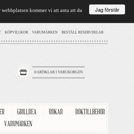
Jag förstår
är webbplatsen kommer vi att anta att du
T
KÖPVILLKOR
VARUMÄRKEN
BESTÄLL RESERVDELAR
0 ARTIKLAR I VARUKORGEN
TER
|
GRILLREA
|
RÖKAR
|
RÖKTILLBEHÖR
VARUMÄRKEN