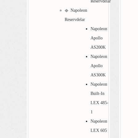
Reservdelar
Napoleon
Reservdelar
Napoleon
Apollo
AS200K
Napoleon
Apollo
AS300K
Napoleon
Built-In
LEX 485-
1
Napoleon
LEX 605