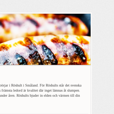
ar i Röshult i Småland. För Röshults står det svenska
s främsta ledord är kvalitet där inget lämnas åt slumpen.
 under åren. Röshults bjuder in elden och värmen till din