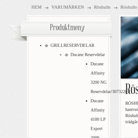
→
→
→
HEM
VARUMÄRKEN
Röshults
Röshults
Produktmeny
GRILLRESERVDELAR
Ducane Reservdelar
Ducane
Affinity
3200 NG
Rö
Reservdelar/30732201
Ducane
RÖSHUL
hantver
Affinity
Röshult
4100 LP
trädgår
Export
2009