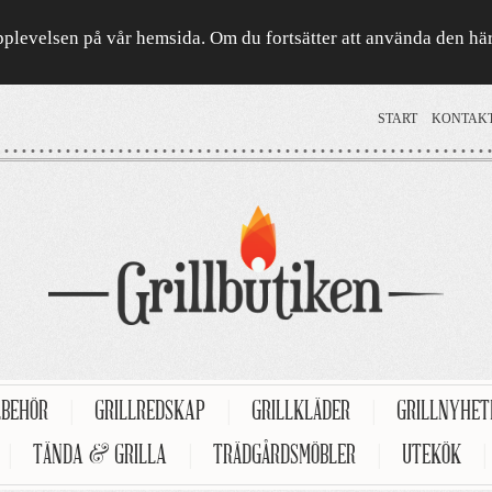
a upplevelsen på vår hemsida. Om du fortsätter att använda den h
START
KONTAK
LBEHÖR
|
GRILLREDSKAP
|
GRILLKLÄDER
|
GRILLNYHE
|
TÄNDA & GRILLA
|
TRÄDGÅRDSMÖBLER
|
UTEKÖK
|