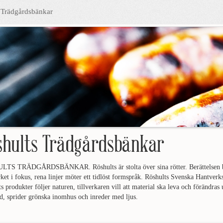
 Trädgårdsbänkar
shults Trädgårdsbänkar
TS TRÄDGÅRDSBÄNKAR. Röshults är stolta över sina rötter. Berättelsen börj
ket i fokus, rena linjer möter ett tidlöst formspråk. Röshults Svenska Hantverk
s produkter följer naturen, tillverkaren vill att material ska leva och förändras
d, sprider grönska inomhus och inreder med ljus.