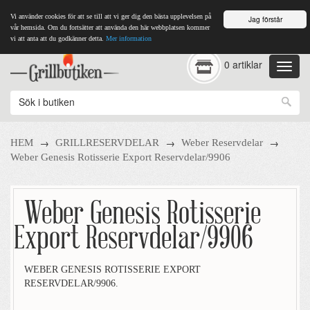
Vi använder cookies för att se till att vi ger dig den bästa upplevelsen på
Jag förstår
vår hemsida. Om du fortsätter att använda den här webbplatsen kommer
vi att anta att du godkänner detta.
Mer information
0 artiklar
→
→
→
HEM
GRILLRESERVDELAR
Weber Reservdelar
Weber Genesis Rotisserie Export Reservdelar/9906
Weber Genesis Rotisserie
Export Reservdelar/9906
WEBER GENESIS ROTISSERIE EXPORT
RESERVDELAR/9906.