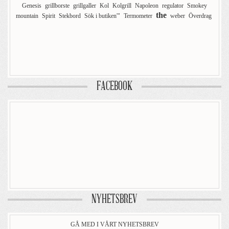
Genesis
grillborste
grillgaller
Kol
Kolgrill
Napoleon
regulator
Smokey
the
mountain
Spirit
Stekbord
Sök i butiken'"
Termometer
weber
Överdrag
FACEBOOK
NYHETSBREV
GÅ MED I VÅRT NYHETSBREV