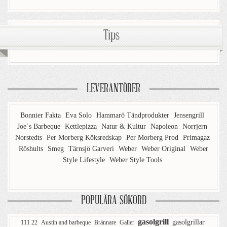
Tips
LEVERANTÖRER
Bonnier Fakta
Eva Solo
Hammarö Tändprodukter
Jensengrill
Joe´s Barbeque
Kettlepizza
Natur & Kultur
Napoleon
Norrjern
Norstedts
Per Morberg Köksredskap
Per Morberg Prod
Primagaz
Röshults
Smeg
Tärnsjö Garveri
Weber
Weber Original
Weber
Style Lifestyle
Weber Style Tools
POPULÄRA SÖKORD
gasolgrill
gasolgrillar
111 22
Austin and barbeque
Brännare
Galler