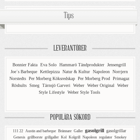
Tips
LEVERANTÖRER
Bonnier Fakta
Eva Solo
Hammarö Tändprodukter
Jensengrill
Joe´s Barbeque
Kettlepizza
Natur & Kultur
Napoleon
Norrjern
Norstedts
Per Morberg Köksredskap
Per Morberg Prod
Primagaz
Röshults
Smeg
Tärnsjö Garveri
Weber
Weber Original
Weber
Style Lifestyle
Weber Style Tools
POPULÄRA SÖKORD
gasolgrill
gasolgrillar
111 22
Austin and barbeque
Brännare
Galler
Genesis
grillborste
grillgaller
Kol
Kolgrill
Napoleon
regulator
Smokey