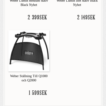
Weber Lumin medium stativ
Weber Lumin litet stativ Black
Black Nyhet
Nyhet
2 399SEK
2 149SEK
Weber Ställning Till Q1000
och Q2000
1 599SEK