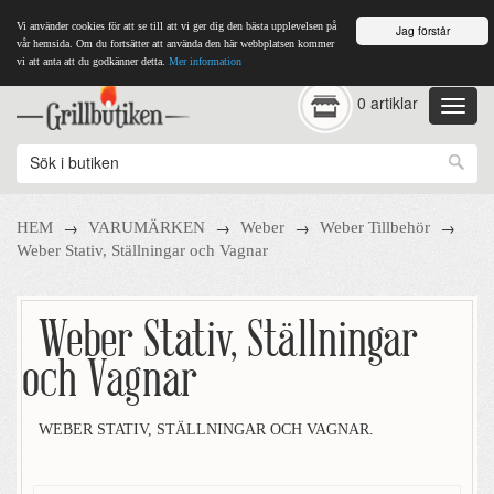
Vi använder cookies för att se till att vi ger dig den bästa upplevelsen på
Jag förstår
vår hemsida. Om du fortsätter att använda den här webbplatsen kommer
vi att anta att du godkänner detta.
Mer information
0 artiklar
→
→
→
→
HEM
VARUMÄRKEN
Weber
Weber Tillbehör
Weber Stativ, Ställningar och Vagnar
Weber Stativ, Ställningar
och Vagnar
WEBER STATIV, STÄLLNINGAR OCH VAGNAR.