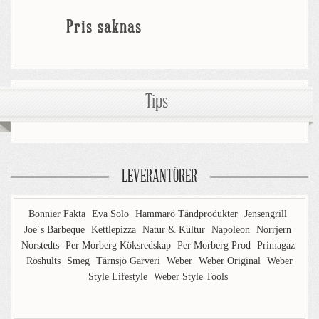
Pris saknas
Tips
LEVERANTÖRER
Bonnier Fakta
Eva Solo
Hammarö Tändprodukter
Jensengrill
Joe´s Barbeque
Kettlepizza
Natur & Kultur
Napoleon
Norrjern
Norstedts
Per Morberg Köksredskap
Per Morberg Prod
Primagaz
Röshults
Smeg
Tärnsjö Garveri
Weber
Weber Original
Weber
Style Lifestyle
Weber Style Tools