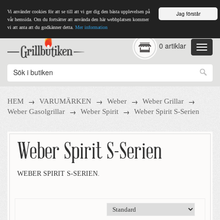
Vi använder cookies för att se till att vi ger dig den bästa upplevelsen på
Jag förstår
vår hemsida. Om du fortsätter att använda den här webbplatsen kommer
vi att anta att du godkänner detta.
Mer information
0 artiklar
→
→
→
→
HEM
VARUMÄRKEN
Weber
Weber Grillar
→
→
Weber Gasolgrillar
Weber Spirit
Weber Spirit S-Serien
Weber Spirit S-Serien
WEBER SPIRIT S-SERIEN.