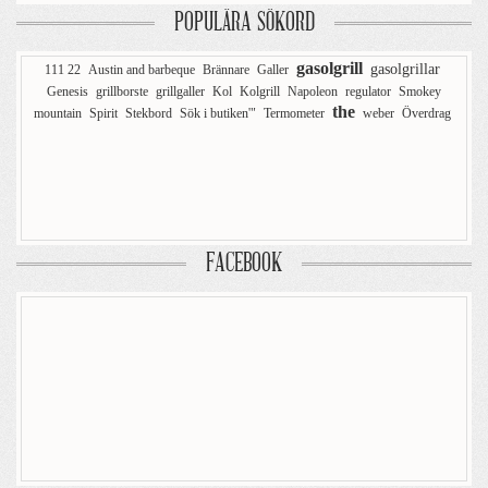
POPULÄRA SÖKORD
gasolgrill
gasolgrillar
111 22
Austin and barbeque
Brännare
Galler
Genesis
grillborste
grillgaller
Kol
Kolgrill
Napoleon
regulator
Smokey
the
mountain
Spirit
Stekbord
Sök i butiken'"
Termometer
weber
Överdrag
FACEBOOK