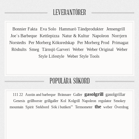
LEVERANTÖRER
Bonnier Fakta
Eva Solo
Hammarö Tändprodukter
Jensengrill
Joe´s Barbeque
Kettlepizza
Natur & Kultur
Napoleon
Norrjern
Norstedts
Per Morberg Köksredskap
Per Morberg Prod
Primagaz
Röshults
Smeg
Tärnsjö Garveri
Weber
Weber Original
Weber
Style Lifestyle
Weber Style Tools
POPULÄRA SÖKORD
gasolgrill
gasolgrillar
111 22
Austin and barbeque
Brännare
Galler
Genesis
grillborste
grillgaller
Kol
Kolgrill
Napoleon
regulator
Smokey
the
mountain
Spirit
Stekbord
Sök i butiken'"
Termometer
weber
Överdrag