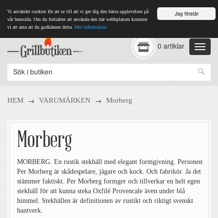
Vi använder cookies för att se till att vi ger dig den bästa upplevelsen på
Jag förstår
vår hemsida. Om du fortsätter att använda den här webbplatsen kommer
vi att anta att du godkänner detta.
Mer information
0 artiklar
→
→
HEM
VARUMÄRKEN
Morberg
Morberg
MORBERG. En rustik stekhäll med elegant formgivning. Personen
Per Morberg är skådespelare, jägare och kock. Och fabrikör. Ja det
stämmer faktiskt. Per Morberg formger och tillverkar en helt egen
stekhäll för att kunna steka Oxfilé Provencale även under blå
himmel. Stekhällen är definitionen av rustikt och riktigt svenskt
hantverk.