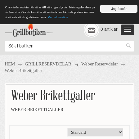
Vi använder cookies för att se till att vi ger dig den bästa upplevelsen på
Jag förstår
vår hemsida. Om du fortsätter att använda den här webbplatsen kommer
vi att anta att du godkänner detta.
Mer information
0 artiklar
→
→
→
HEM
GRILLRESERVDELAR
Weber Reservdelar
Weber Brikettgaller
Weber Brikettgaller
WEBER BRIKETTGALLER.