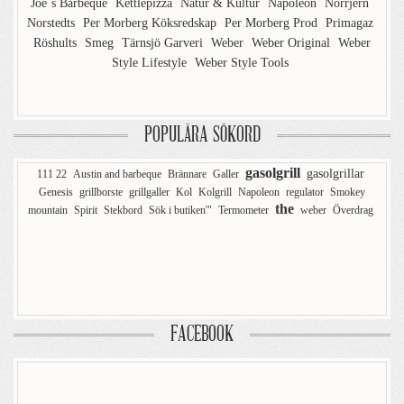
Joe´s Barbeque
Kettlepizza
Natur & Kultur
Napoleon
Norrjern
Norstedts
Per Morberg Köksredskap
Per Morberg Prod
Primagaz
Röshults
Smeg
Tärnsjö Garveri
Weber
Weber Original
Weber
Style Lifestyle
Weber Style Tools
POPULÄRA SÖKORD
gasolgrill
gasolgrillar
111 22
Austin and barbeque
Brännare
Galler
Genesis
grillborste
grillgaller
Kol
Kolgrill
Napoleon
regulator
Smokey
the
mountain
Spirit
Stekbord
Sök i butiken'"
Termometer
weber
Överdrag
FACEBOOK