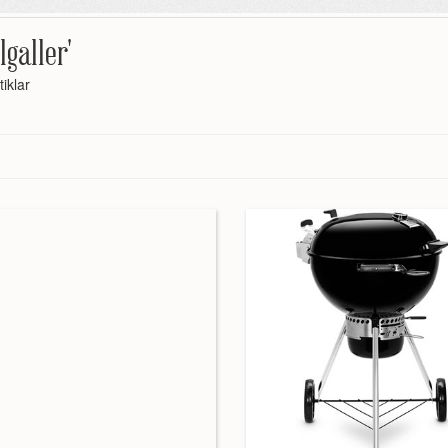
llgaller'
tiklar