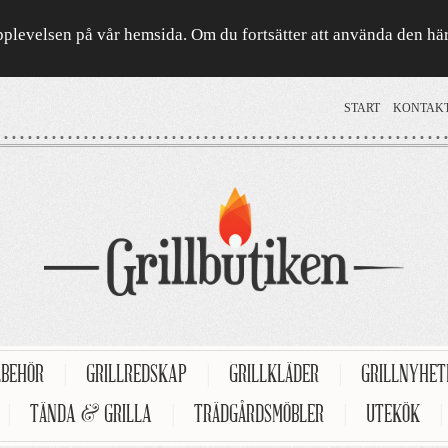
a upplevelsen på vår hemsida. Om du fortsätter att använda den h
START
KONTAK
LBEHÖR
|
GRILLREDSKAP
|
GRILLKLÄDER
|
GRILLNYHE
|
TÄNDA & GRILLA
|
TRÄDGÅRDSMÖBLER
|
UTEKÖK
|