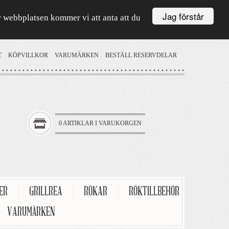
Jag förstår
är webbplatsen kommer vi att anta att du
T
KÖPVILLKOR
VARUMÄRKEN
BESTÄLL RESERVDELAR
0 ARTIKLAR I VARUKORGEN
TER
|
GRILLREA
|
RÖKAR
|
RÖKTILLBEHÖR
VARUMÄRKEN