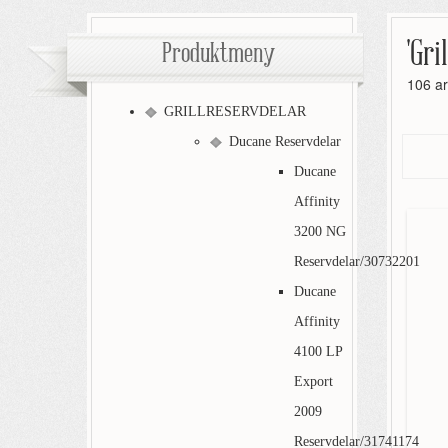
'Gri
Produktmeny
106 ar
GRILLRESERVDELAR
Ducane Reservdelar
Ducane
Affinity
3200 NG
Reservdelar/30732201
Ducane
Affinity
4100 LP
Export
2009
Reservdelar/31741174