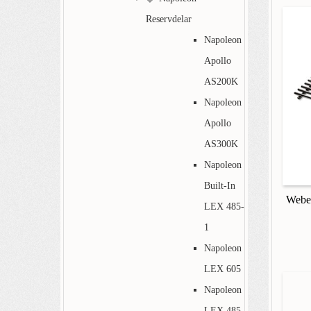
Reservdelar
Napoleon
Apollo
AS200K
Napoleon
Apollo
AS300K
Napoleon
Built-In
Weber
LEX 485-
1
Napoleon
LEX 605
Napoleon
LEX 485