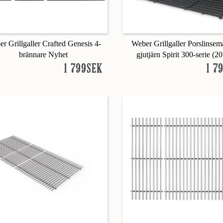
r Grillgaller Crafted Genesis 4-
Weber Grillgaller Porslinsema
brännare Nyhet
gjutjärn Spirit 300-serie (2
1 799SEK
1 7