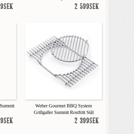
99SEK
2 599SEK
l Summit
Weber Gourmet BBQ System
Grillgaller Summit Rostfritt Stål
99SEK
2 399SEK