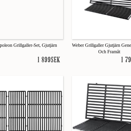
oleon Grillgaller-Set, Gjutjärn
Weber Grillgaller Gjutjärn Gen
Och Framåt
1 899SEK
1 7