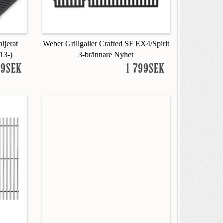
ljerat
Weber Grillgaller Crafted SF EX4/Spirit
013-)
3-brännare Nyhet
99SEK
1 799SEK