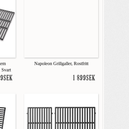
tem
Napoleon Grillgaller, Rostfritt
n Svart
99SEK
1 899SEK