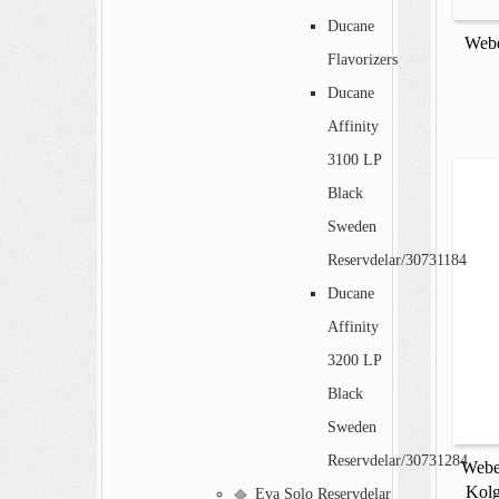
Ducane
Webe
Flavorizers
Ducane
Affinity
3100 LP
Black
Sweden
Reservdelar/30731184
Ducane
Affinity
3200 LP
Black
Sweden
Reservdelar/30731284
Webe
Kolg
Eva Solo Reservdelar