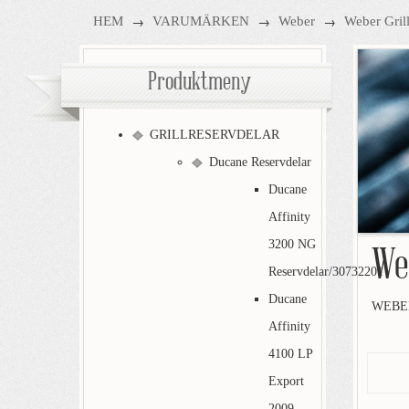
→
→
→
HEM
VARUMÄRKEN
Weber
Weber Gril
Produktmeny
GRILLRESERVDELAR
Ducane Reservdelar
Ducane
Affinity
3200 NG
We
Reservdelar/30732201
Ducane
WEBER
Affinity
4100 LP
Export
2009