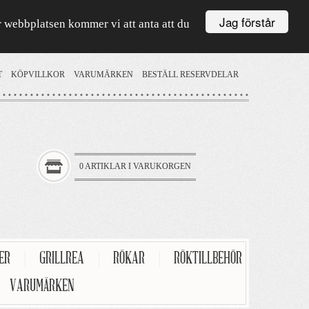
Jag förstår
är webbplatsen kommer vi att anta att du
T
KÖPVILLKOR
VARUMÄRKEN
BESTÄLL RESERVDELAR
0 ARTIKLAR I VARUKORGEN
TER
|
GRILLREA
|
RÖKAR
|
RÖKTILLBEHÖR
VARUMÄRKEN