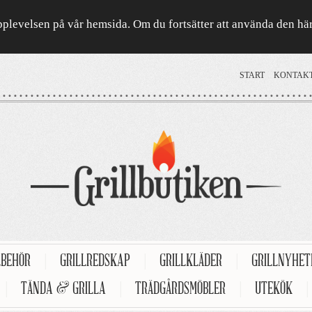
a upplevelsen på vår hemsida. Om du fortsätter att använda den h
START
KONTAK
LBEHÖR
|
GRILLREDSKAP
|
GRILLKLÄDER
|
GRILLNYHE
|
TÄNDA & GRILLA
|
TRÄDGÅRDSMÖBLER
|
UTEKÖK
|