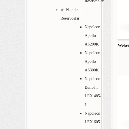
Reservdelar
Napoleon
Reservdelar
Napoleon
Apollo
AS200K
Weber
Napoleon
Apollo
AS300K
Napoleon
Built-In
LEX 485-
1
Napoleon
LEX 605