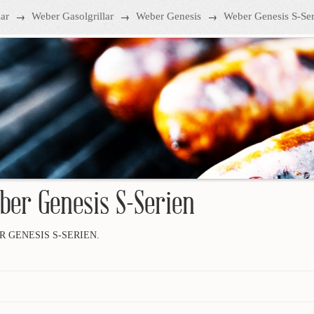
→
→
→
lar
Weber Gasolgrillar
Weber Genesis
Weber Genesis S-Ser
ber Genesis S-Serien
 GENESIS S-SERIEN.