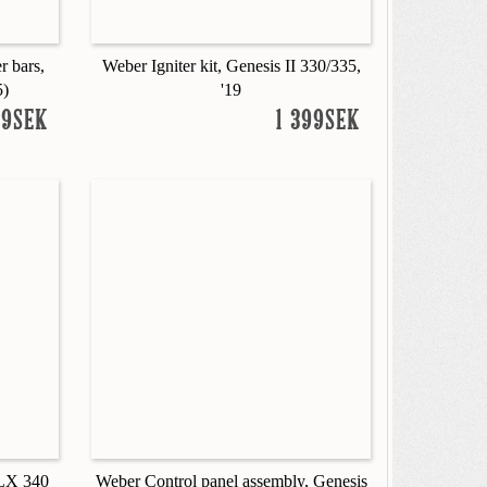
r bars,
Weber Igniter kit, Genesis II 330/335,
5)
'19
99SEK
1 399SEK
 LX 340
Weber Control panel assembly, Genesis