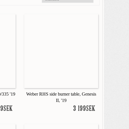
/335 '19
Weber RHS side burner table, Genesis
II, '19
99SEK
3 199SEK