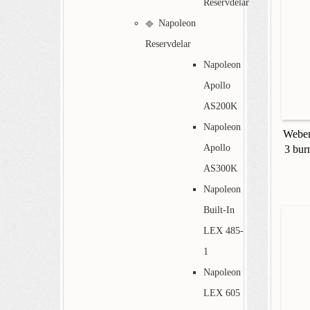
Reservdelar
Napoleon
Reservdelar
Napoleon
Apollo
AS200K
Napoleon
Weber
Apollo
3 bur
AS300K
Napoleon
Built-In
LEX 485-
1
Napoleon
LEX 605