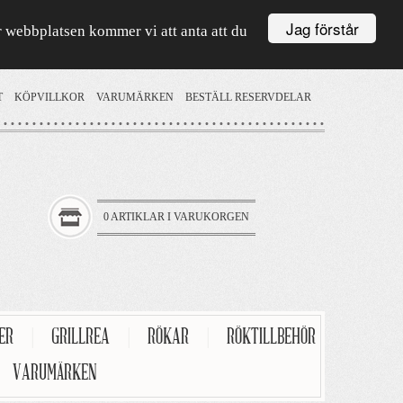
Jag förstår
är webbplatsen kommer vi att anta att du
T
KÖPVILLKOR
VARUMÄRKEN
BESTÄLL RESERVDELAR
0 ARTIKLAR I VARUKORGEN
TER
|
GRILLREA
|
RÖKAR
|
RÖKTILLBEHÖR
VARUMÄRKEN