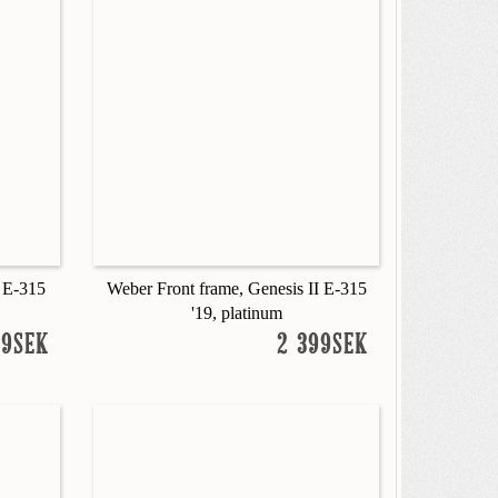
I E-315
Weber Front frame, Genesis II E-315
'19, platinum
99SEK
2 399SEK