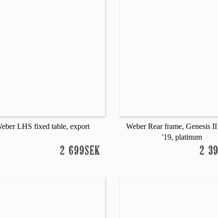
eber LHS fixed table, export
Weber Rear frame, Genesis I
'19, platinum
2 699SEK
2 3