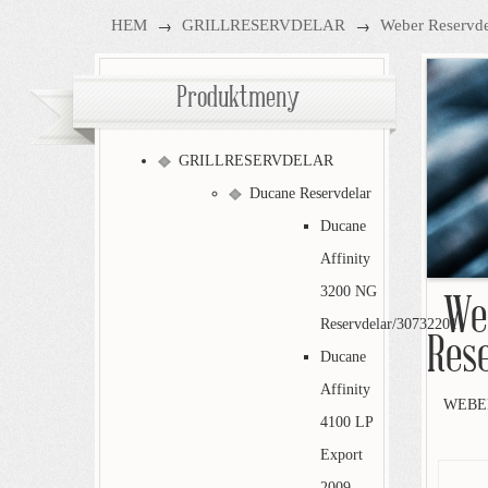
→
→
HEM
GRILLRESERVDELAR
Weber Reservde
Produktmeny
GRILLRESERVDELAR
Ducane Reservdelar
Ducane
Affinity
3200 NG
We
Reservdelar/30732201
Res
Ducane
Affinity
WEBER
4100 LP
Export
2009