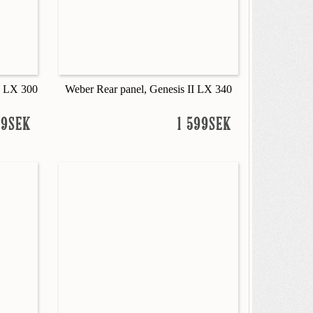
I LX 300
Weber Rear panel, Genesis II LX 340
99SEK
1 599SEK