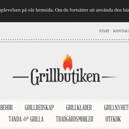
a upplevelsen på vår hemsida. Om du fortsätter att använda den h
START
KONTAK
LBEHÖR
|
GRILLREDSKAP
|
GRILLKLÄDER
|
GRILLNYHE
|
TÄNDA & GRILLA
|
TRÄDGÅRDSMÖBLER
|
UTEKÖK
|