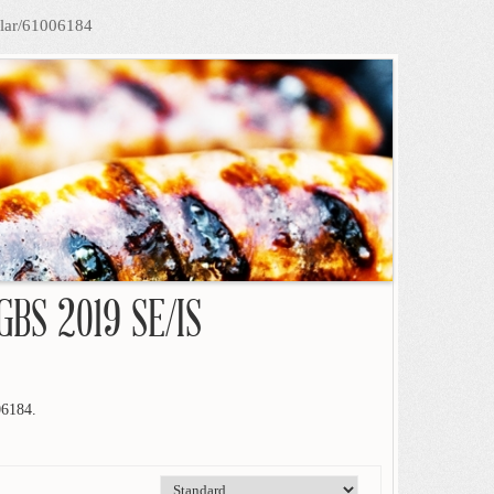
elar/61006184
GBS 2019 SE/IS
6184.