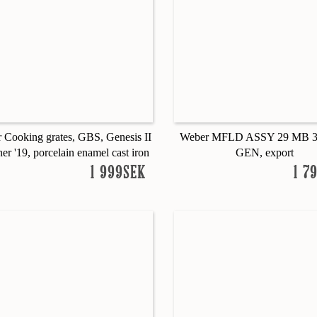
 Cooking grates, GBS, Genesis II
Weber MFLD ASSY 29 MB 3
ner '19, porcelain enamel cast iron
GEN, export
1 999SEK
1 7