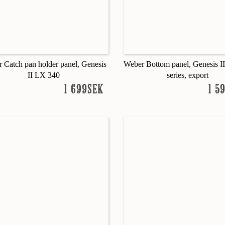
 Catch pan holder panel, Genesis
Weber Bottom panel, Genesis I
II LX 340
series, export
1 699SEK
1 5