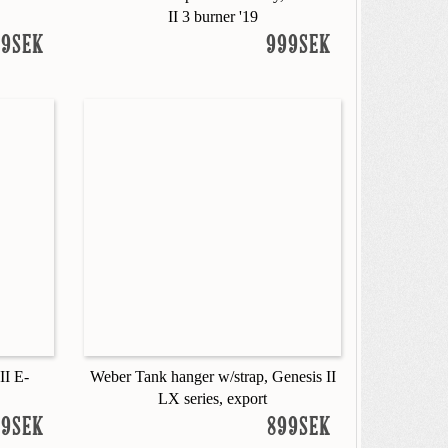
II 3 burner '19
99SEK
999SEK
II E-
Weber Tank hanger w/strap, Genesis II
LX series, export
99SEK
899SEK