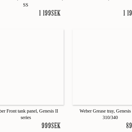
SS
1 199SEK
1 1
er Front tank panel, Genesis II
Weber Grease tray, Genesis 
series
310/340
999SEK
8