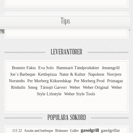
Tips
LEVERANTÖRER
Bonnier Fakta
Eva Solo
Hammarö Tändprodukter
Jensengrill
Joe´s Barbeque
Kettlepizza
Natur & Kultur
Napoleon
Norrjern
Norstedts
Per Morberg Köksredskap
Per Morberg Prod
Primagaz
Röshults
Smeg
Tärnsjö Garveri
Weber
Weber Original
Weber
Style Lifestyle
Weber Style Tools
POPULÄRA SÖKORD
gasolgrill
gasolgrillar
111 22
Austin and barbeque
Brännare
Galler