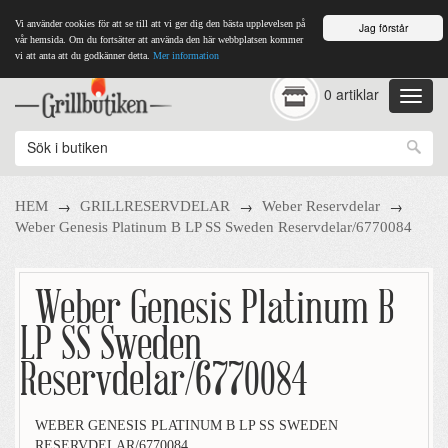
Vi använder cookies för att se till att vi ger dig den bästa upplevelsen på
Jag förstår
vår hemsida. Om du fortsätter att använda den här webbplatsen kommer
vi att anta att du godkänner detta.
Mer information
0 artiklar
→
→
→
HEM
GRILLRESERVDELAR
Weber Reservdelar
Weber Genesis Platinum B LP SS Sweden Reservdelar/6770084
Weber Genesis Platinum B
LP SS Sweden
Reservdelar/6770084
WEBER GENESIS PLATINUM B LP SS SWEDEN
RESERVDELAR/6770084.