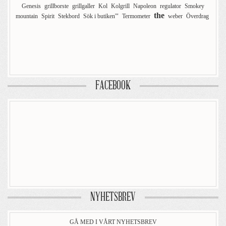
Genesis
grillborste
grillgaller
Kol
Kolgrill
Napoleon
regulator
Smokey
the
mountain
Spirit
Stekbord
Sök i butiken'"
Termometer
weber
Överdrag
FACEBOOK
NYHETSBREV
GÅ MED I VÅRT NYHETSBREV