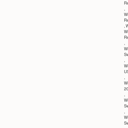
R
,
We
R
,
W
W
R
,
We
S
,
W
U
,
We
2
,
We
S
,
W
S