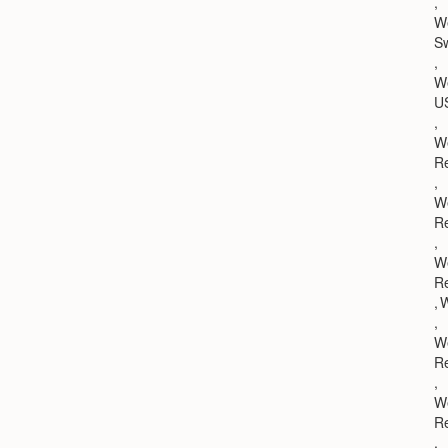
,
We
S
,
W
U
,
W
R
,
W
R
,
W
R
,
W
,
We
R
,
We
R
,