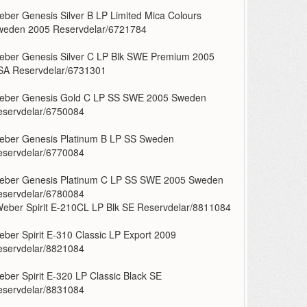
ber Genesis Silver B LP Limited Mica Colours
weden 2005 Reservdelar/6721784
eber Genesis Silver C LP Blk SWE Premium 2005
SA Reservdelar/6731301
eber Genesis Gold C LP SS SWE 2005 Sweden
eservdelar/6750084
eber Genesis Platinum B LP SS Sweden
eservdelar/6770084
eber Genesis Platinum C LP SS SWE 2005 Sweden
eservdelar/6780084
eber Spirit E-210CL LP Blk SE Reservdelar/8811084
ber Spirit E-310 Classic LP Export 2009
eservdelar/8821084
ber Spirit E-320 LP Classic Black SE
eservdelar/8831084