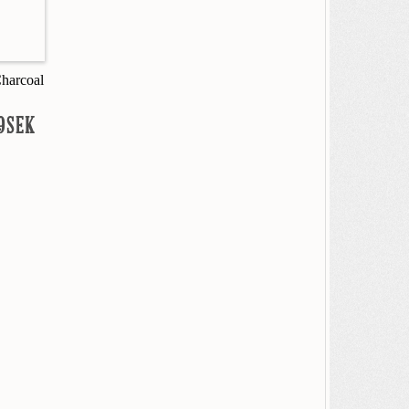
Charcoal
9SEK