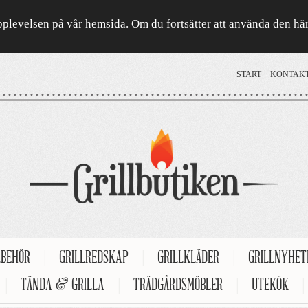
a upplevelsen på vår hemsida. Om du fortsätter att använda den h
START
KONTAK
LBEHÖR
|
GRILLREDSKAP
|
GRILLKLÄDER
|
GRILLNYHE
|
TÄNDA & GRILLA
|
TRÄDGÅRDSMÖBLER
|
UTEKÖK
|