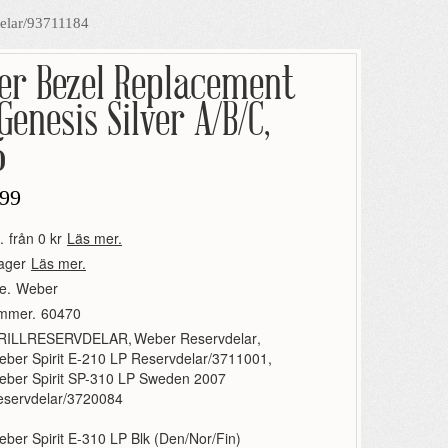
delar/93711184
er Bezel Replacement
Genesis Silver A/B/C,
5
99
.
från 0 kr
Läs mer.
lager
Läs mer.
e.
Weber
ummer.
60470
RILLRESERVDELAR
,
Weber Reservdelar
,
ber Spirit E-210 LP Reservdelar/3711001
,
eber Spirit SP-310 LP Sweden 2007
eservdelar/3720084
ber Spirit E-310 LP Blk (Den/Nor/Fin)