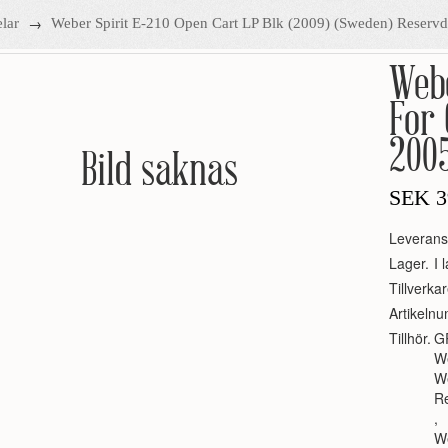
→
lar
Weber Spirit E-210 Open Cart LP Blk (2009) (Sweden) Reserv
Web
For 
200
Bild saknas
SEK
3
Leverans
Lager.
I 
Tillverkar
Artikeln
Tillhör.
G
We
W
R
,
We