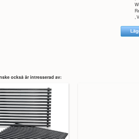
We
R
,
nske också är intresserad av: