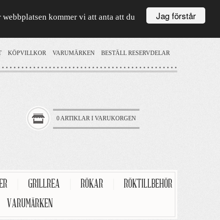
Jag förstår
är webbplatsen kommer vi att anta att du
T
KÖPVILLKOR
VARUMÄRKEN
BESTÄLL RESERVDELAR
0 ARTIKLAR I VARUKORGEN
TER
|
GRILLREA
|
RÖKAR
|
RÖKTILLBEHÖR
VARUMÄRKEN