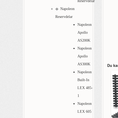
Reservdelar
Napoleon
Reservdelar
Napoleon
Apollo
AS200K
Napoleon
Apollo
AS300K
Du ka
Napoleon
Built-In
LEX 485-
1
Napoleon
LEX 605