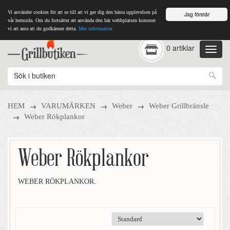
Vi använder cookies för att se till att vi ger dig den bästa upplevelsen på
Jag förstår
vår hemsida. Om du fortsätter att använda den här webbplatsen kommer
vi att anta att du godkänner detta.
Mer information
0 artiklar
→
→
→
HEM
VARUMÄRKEN
Weber
Weber Grillbränsle
→
Weber Rökplankor
Weber Rökplankor
WEBER RÖKPLANKOR.