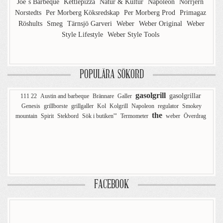
Joe´s Barbeque
Kettlepizza
Natur & Kultur
Napoleon
Norrjern
Norstedts
Per Morberg Köksredskap
Per Morberg Prod
Primagaz
Röshults
Smeg
Tärnsjö Garveri
Weber
Weber Original
Weber
Style Lifestyle
Weber Style Tools
POPULÄRA SÖKORD
gasolgrill
gasolgrillar
111 22
Austin and barbeque
Brännare
Galler
Genesis
grillborste
grillgaller
Kol
Kolgrill
Napoleon
regulator
Smokey
the
mountain
Spirit
Stekbord
Sök i butiken'"
Termometer
weber
Överdrag
FACEBOOK