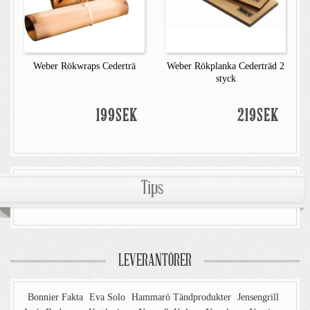
Weber Rökwraps Cederträ
Weber Rökplanka Cederträd 2
styck
199SEK
219SEK
Tips
LEVERANTÖRER
Bonnier Fakta
Eva Solo
Hammarö Tändprodukter
Jensengrill