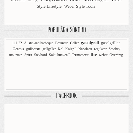
Style Lifestyle
Weber Style Tools
POPULÄRA SÖKORD
gasolgrill
gasolgrillar
111 22
Austin and barbeque
Brännare
Galler
Genesis
grillborste
grillgaller
Kol
Kolgrill
Napoleon
regulator
Smokey
the
mountain
Spirit
Stekbord
Sök i butiken'"
Termometer
weber
Överdrag
FACEBOOK