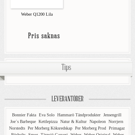
Weber Q1200 Lila
Pris saknas
Tips
LEVERANTÖRER
Bonnier Fakta
Eva Solo
Hammarö Tändprodukter
Jensengrill
Joe´s Barbeque
Kettlepizza
Natur & Kultur
Napoleon
Norrjern
Norstedts
Per Morberg Köksredskap
Per Morberg Prod
Primagaz
Röshults
Smeg
Tärnsjö Garveri
Weber
Weber Original
Weber