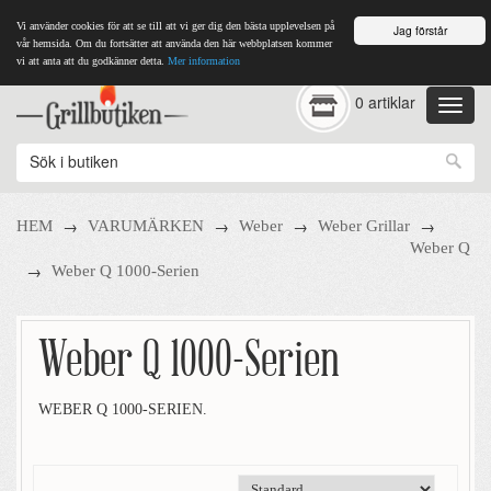
Vi använder cookies för att se till att vi ger dig den bästa upplevelsen på
Jag förstår
vår hemsida. Om du fortsätter att använda den här webbplatsen kommer
vi att anta att du godkänner detta.
Mer information
0 artiklar
→
→
→
→
HEM
VARUMÄRKEN
Weber
Weber Grillar
Weber Q
→
Weber Q 1000-Serien
Weber Q 1000-Serien
WEBER Q 1000-SERIEN.