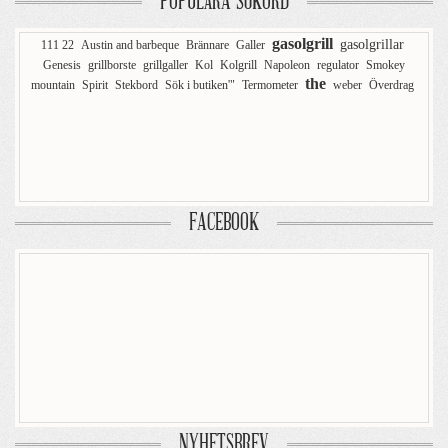
POPULÄRA SÖKORD
gasolgrill
gasolgrillar
111 22
Austin and barbeque
Brännare
Galler
Genesis
grillborste
grillgaller
Kol
Kolgrill
Napoleon
regulator
Smokey
the
mountain
Spirit
Stekbord
Sök i butiken'"
Termometer
weber
Överdrag
FACEBOOK
NYHETSBREV