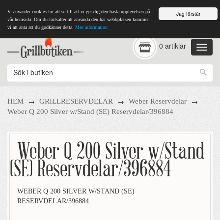
Vi använder cookies för att se till att vi ger dig den bästa upplevelsen på
Jag förstår
vår hemsida. Om du fortsätter att använda den här webbplatsen kommer
vi att anta att du godkänner detta.
Mer information
0 artiklar
→
→
→
HEM
GRILLRESERVDELAR
Weber Reservdelar
Weber Q 200 Silver w/Stand (SE) Reservdelar/396884
Weber Q 200 Silver w/Stand
(SE) Reservdelar/396884
WEBER Q 200 SILVER W/STAND (SE)
RESERVDELAR/396884.