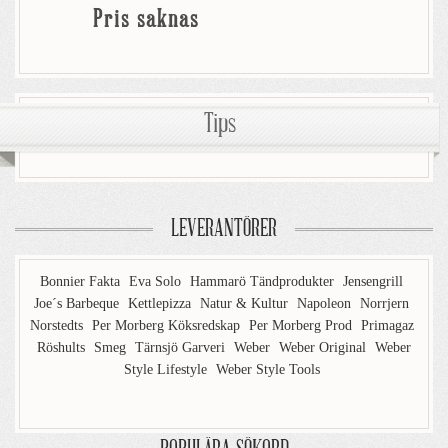
Pris saknas
Tips
LEVERANTÖRER
Bonnier Fakta
Eva Solo
Hammarö Tändprodukter
Jensengrill
Joe´s Barbeque
Kettlepizza
Natur & Kultur
Napoleon
Norrjern
Norstedts
Per Morberg Köksredskap
Per Morberg Prod
Primagaz
Röshults
Smeg
Tärnsjö Garveri
Weber
Weber Original
Weber
Style Lifestyle
Weber Style Tools