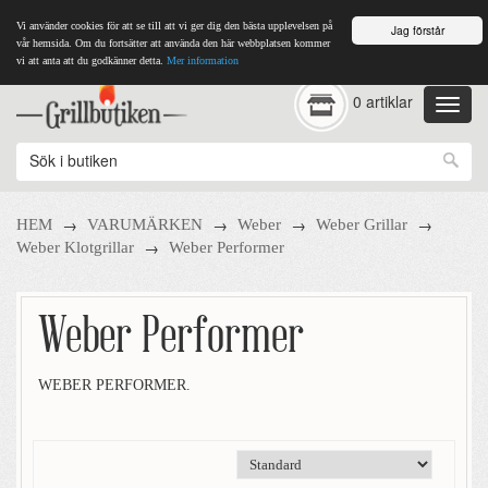
Vi använder cookies för att se till att vi ger dig den bästa upplevelsen på
Jag förstår
vår hemsida. Om du fortsätter att använda den här webbplatsen kommer
vi att anta att du godkänner detta.
Mer information
0 artiklar
→
→
→
→
HEM
VARUMÄRKEN
Weber
Weber Grillar
→
Weber Klotgrillar
Weber Performer
Weber Performer
WEBER PERFORMER.