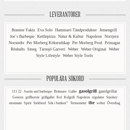
LEVERANTÖRER
Bonnier Fakta
Eva Solo
Hammarö Tändprodukter
Jensengrill
Joe´s Barbeque
Kettlepizza
Natur & Kultur
Napoleon
Norrjern
Norstedts
Per Morberg Köksredskap
Per Morberg Prod
Primagaz
Röshults
Smeg
Tärnsjö Garveri
Weber
Weber Original
Weber
Style Lifestyle
Weber Style Tools
POPULÄRA SÖKORD
gasolgrill
gasolgrillar
111 22
Austin and barbeque
Brännare
Galler
Genesis
grillborste
grillgaller
Kol
Kolgrill
Napoleon
regulator
Smokey
the
mountain
Spirit
Stekbord
Sök i butiken'"
Termometer
weber
Överdrag