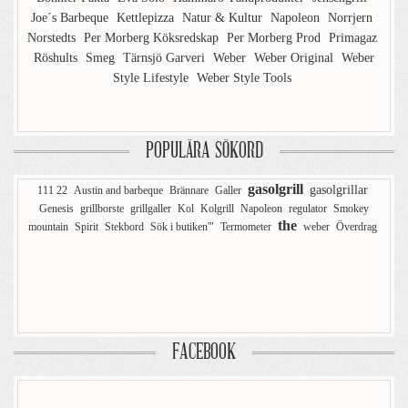
Joe´s Barbeque
Kettlepizza
Natur & Kultur
Napoleon
Norrjern
Norstedts
Per Morberg Köksredskap
Per Morberg Prod
Primagaz
Röshults
Smeg
Tärnsjö Garveri
Weber
Weber Original
Weber
Style Lifestyle
Weber Style Tools
POPULÄRA SÖKORD
gasolgrill
gasolgrillar
111 22
Austin and barbeque
Brännare
Galler
Genesis
grillborste
grillgaller
Kol
Kolgrill
Napoleon
regulator
Smokey
the
mountain
Spirit
Stekbord
Sök i butiken'"
Termometer
weber
Överdrag
FACEBOOK