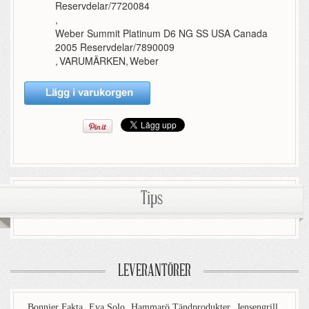
Reservdelar/7720084
,
Weber Summit Platinum D6 NG SS USA Canada
2005 Reservdelar/7890009
,
VARUMÄRKEN
,
Weber
Tips
LEVERANTÖRER
Bonnier Fakta
Eva Solo
Hammarö Tändprodukter
Jensengrill