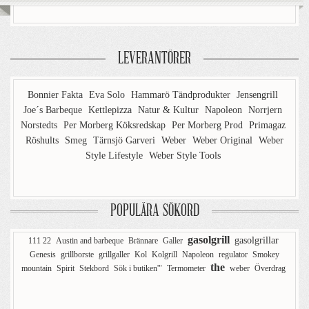
LEVERANTÖRER
Bonnier Fakta
Eva Solo
Hammarö Tändprodukter
Jensengrill
Joe´s Barbeque
Kettlepizza
Natur & Kultur
Napoleon
Norrjern
Norstedts
Per Morberg Köksredskap
Per Morberg Prod
Primagaz
Röshults
Smeg
Tärnsjö Garveri
Weber
Weber Original
Weber
Style Lifestyle
Weber Style Tools
POPULÄRA SÖKORD
gasolgrill
gasolgrillar
111 22
Austin and barbeque
Brännare
Galler
Genesis
grillborste
grillgaller
Kol
Kolgrill
Napoleon
regulator
Smokey
the
mountain
Spirit
Stekbord
Sök i butiken'"
Termometer
weber
Överdrag