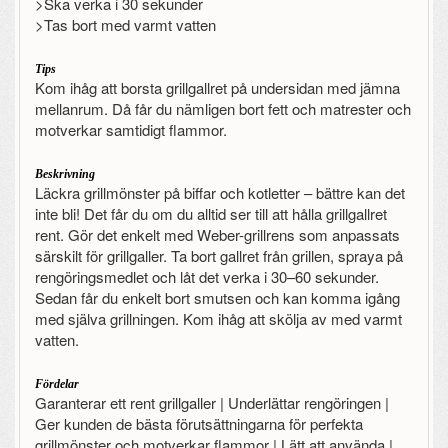
>Ska verka i 30 sekunder
>Tas bort med varmt vatten
Tips
Kom ihåg att borsta grillgallret på undersidan med jämna
mellanrum. Då får du nämligen bort fett och matrester och
motverkar samtidigt flammor.
Beskrivning
Läckra grillmönster på biffar och kotletter – bättre kan det
inte bli! Det får du om du alltid ser till att hålla grillgallret
rent. Gör det enkelt med Weber-grillrens som anpassats
särskilt för grillgaller. Ta bort gallret från grillen, spraya på
rengöringsmedlet och låt det verka i 30–60 sekunder.
Sedan får du enkelt bort smutsen och kan komma igång
med själva grillningen. Kom ihåg att skölja av med varmt
vatten.
Fördelar
Garanterar ett rent grillgaller | Underlättar rengöringen |
Ger kunden de bästa förutsättningarna för perfekta
grillmönster och motverkar flammor | Lätt att använda |