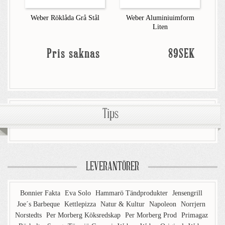
Weber Röklåda Grå Stål
Weber Aluminiuimform
Liten
Pris saknas
89SEK
Tips
LEVERANTÖRER
Bonnier Fakta
Eva Solo
Hammarö Tändprodukter
Jensengrill
Joe´s Barbeque
Kettlepizza
Natur & Kultur
Napoleon
Norrjern
Norstedts
Per Morberg Köksredskap
Per Morberg Prod
Primagaz