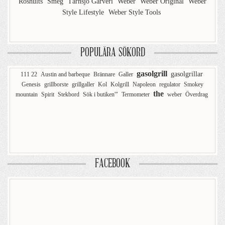
Röshults
Smeg
Tärnsjö Garveri
Weber
Weber Original
Weber
Style Lifestyle
Weber Style Tools
POPULÄRA SÖKORD
gasolgrill
gasolgrillar
111 22
Austin and barbeque
Brännare
Galler
Genesis
grillborste
grillgaller
Kol
Kolgrill
Napoleon
regulator
Smokey
the
mountain
Spirit
Stekbord
Sök i butiken'"
Termometer
weber
Överdrag
FACEBOOK