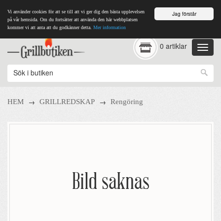
Vi använder cookies för att se till att vi ger dig den bästa upplevelsen
Jag förstår
på vår hemsida. Om du fortsätter att använda den här webbplatsen
kommer vi att anta att du godkänner detta.
Mer information
0 artiklar
→
→
HEM
GRILLREDSKAP
Rengöring
Bild saknas