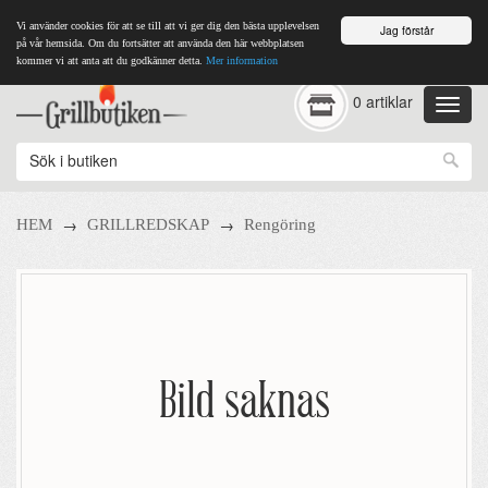
Vi använder cookies för att se till att vi ger dig den bästa upplevelsen
Jag förstår
på vår hemsida. Om du fortsätter att använda den här webbplatsen
kommer vi att anta att du godkänner detta.
Mer information
0 artiklar
→
→
HEM
GRILLREDSKAP
Rengöring
Bild saknas