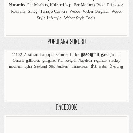
Norstedts
Per Morberg Köksredskap
Per Morberg Prod
Primagaz
Röshults
Smeg
Tärnsjö Garveri
Weber
Weber Original
Weber
Style Lifestyle
Weber Style Tools
POPULÄRA SÖKORD
gasolgrill
gasolgrillar
111 22
Austin and barbeque
Brännare
Galler
Genesis
grillborste
grillgaller
Kol
Kolgrill
Napoleon
regulator
Smokey
the
mountain
Spirit
Stekbord
Sök i butiken'"
Termometer
weber
Överdrag
FACEBOOK