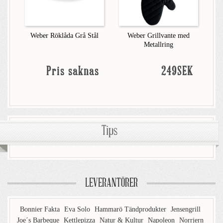
Weber Röklåda Grå Stål
Weber Grillvante med
Metallring
Pris saknas
249SEK
Tips
LEVERANTÖRER
Bonnier Fakta
Eva Solo
Hammarö Tändprodukter
Jensengrill
Joe´s Barbeque
Kettlepizza
Natur & Kultur
Napoleon
Norrjern