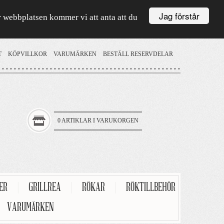
Jag förstår
är webbplatsen kommer vi att anta att du
T
KÖPVILLKOR
VARUMÄRKEN
BESTÄLL RESERVDELAR
0 ARTIKLAR I VARUKORGEN
TER
|
GRILLREA
|
RÖKAR
|
RÖKTILLBEHÖR
VARUMÄRKEN