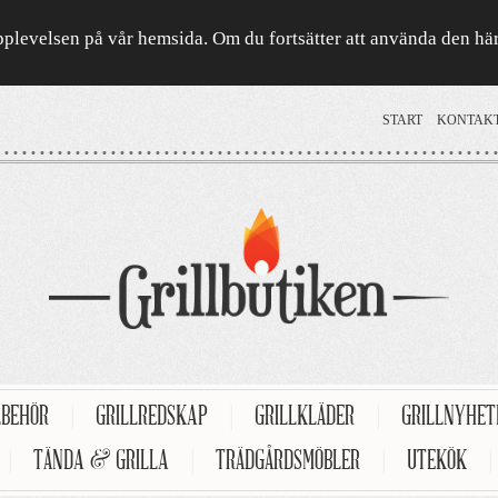
a upplevelsen på vår hemsida. Om du fortsätter att använda den h
START
KONTAK
LBEHÖR
|
GRILLREDSKAP
|
GRILLKLÄDER
|
GRILLNYHE
|
TÄNDA & GRILLA
|
TRÄDGÅRDSMÖBLER
|
UTEKÖK
|