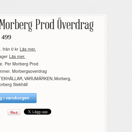
 Morberg Prod Överdrag
 499
.
från 0 kr
Läs mer.
lager
Läs mer.
e.
Per Morberg Prod
ummer.
Morbergsoverdrag
TEKHÄLLAR
,
VARUMÄRKEN
,
Morberg
,
rberg Stekhäll