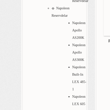
Reservdelar
Napoleon
Reservdelar
Napoleon
Apollo
AS200K
Napoleon
Apollo
AS300K
Napoleon
Built-In
LEX 485-
1
Napoleon
LEX 605