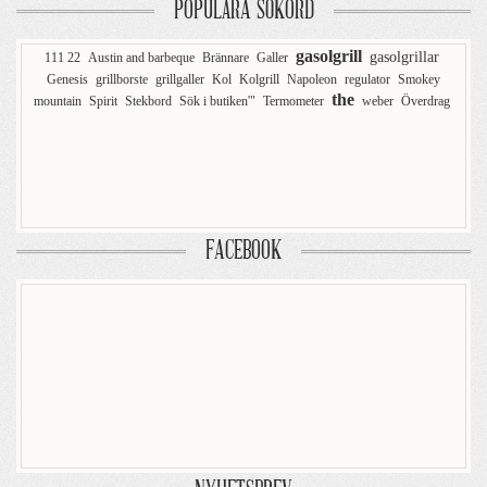
POPULÄRA SÖKORD
gasolgrill
gasolgrillar
111 22
Austin and barbeque
Brännare
Galler
Genesis
grillborste
grillgaller
Kol
Kolgrill
Napoleon
regulator
Smokey
the
mountain
Spirit
Stekbord
Sök i butiken'"
Termometer
weber
Överdrag
FACEBOOK