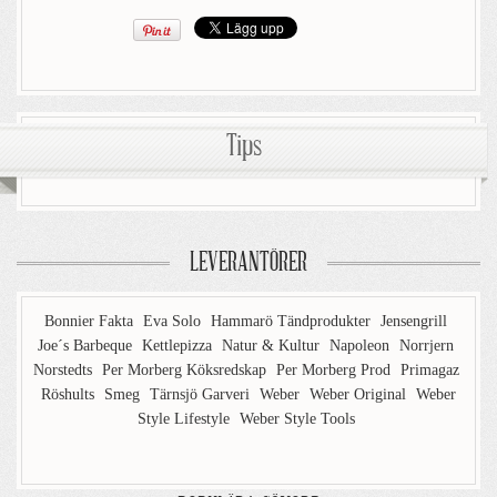
Tips
LEVERANTÖRER
Bonnier Fakta
Eva Solo
Hammarö Tändprodukter
Jensengrill
Joe´s Barbeque
Kettlepizza
Natur & Kultur
Napoleon
Norrjern
Norstedts
Per Morberg Köksredskap
Per Morberg Prod
Primagaz
Röshults
Smeg
Tärnsjö Garveri
Weber
Weber Original
Weber
Style Lifestyle
Weber Style Tools