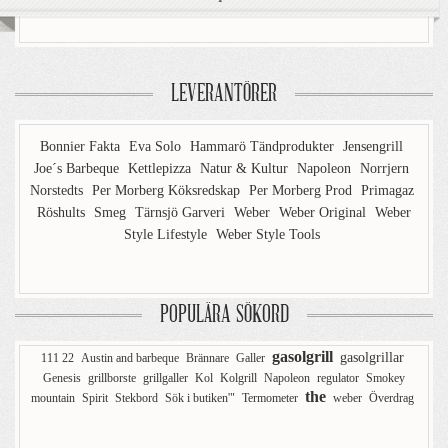
LEVERANTÖRER
Bonnier Fakta
Eva Solo
Hammarö Tändprodukter
Jensengrill
Joe´s Barbeque
Kettlepizza
Natur & Kultur
Napoleon
Norrjern
Norstedts
Per Morberg Köksredskap
Per Morberg Prod
Primagaz
Röshults
Smeg
Tärnsjö Garveri
Weber
Weber Original
Weber
Style Lifestyle
Weber Style Tools
POPULÄRA SÖKORD
gasolgrill
gasolgrillar
111 22
Austin and barbeque
Brännare
Galler
Genesis
grillborste
grillgaller
Kol
Kolgrill
Napoleon
regulator
Smokey
the
mountain
Spirit
Stekbord
Sök i butiken'"
Termometer
weber
Överdrag