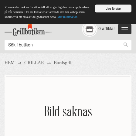
Vi använder cookies för att se till att vi ger dig den bästa upplevelsen
Jag förstår
på vår hemsida. Om du fortsätter att använda den här webbplatsen
kommer vi att anta att du godkänner detta.
Mer information
0 artiklar
→
→
HEM
GRILLAR
Bordsgrill
Bild saknas