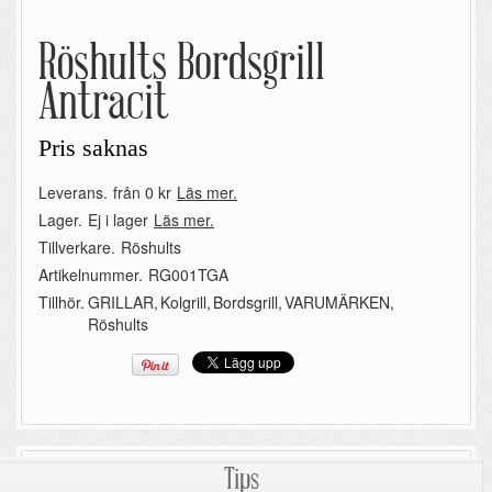
Röshults Bordsgrill
Antracit
Pris saknas
Leverans.
från 0 kr
Läs mer.
Lager.
Ej i lager
Läs mer.
Tillverkare.
Röshults
Artikelnummer.
RG001TGA
Tillhör.
GRILLAR
,
Kolgrill
,
Bordsgrill
,
VARUMÄRKEN
,
Röshults
Tips