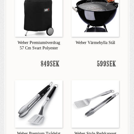
Weber Premiumöverdrag
Weber Värmehylla Stål
57 Cm Svart Polyester
849SEK
599SEK
Weber Premium Tvådelat
Weber Style Redskapsset