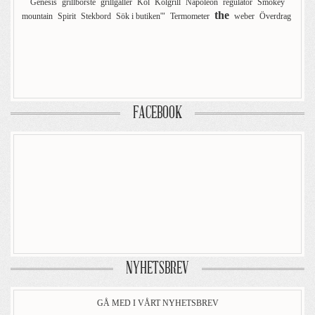
Genesis
grillborste
grillgaller
Kol
Kolgrill
Napoleon
regulator
Smokey
the
mountain
Spirit
Stekbord
Sök i butiken'"
Termometer
weber
Överdrag
FACEBOOK
NYHETSBREV
GÅ MED I VÅRT NYHETSBREV