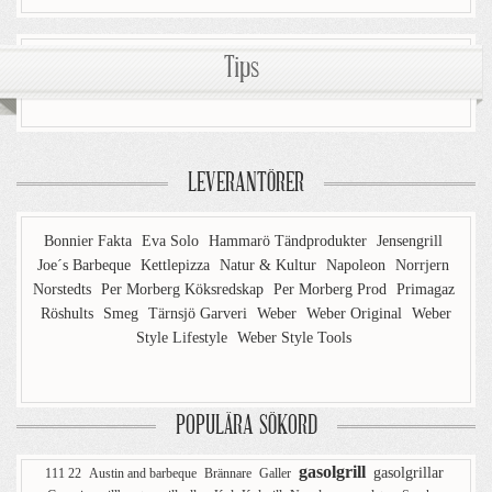
Tips
LEVERANTÖRER
Bonnier Fakta
Eva Solo
Hammarö Tändprodukter
Jensengrill
Joe´s Barbeque
Kettlepizza
Natur & Kultur
Napoleon
Norrjern
Norstedts
Per Morberg Köksredskap
Per Morberg Prod
Primagaz
Röshults
Smeg
Tärnsjö Garveri
Weber
Weber Original
Weber
Style Lifestyle
Weber Style Tools
POPULÄRA SÖKORD
gasolgrill
gasolgrillar
111 22
Austin and barbeque
Brännare
Galler