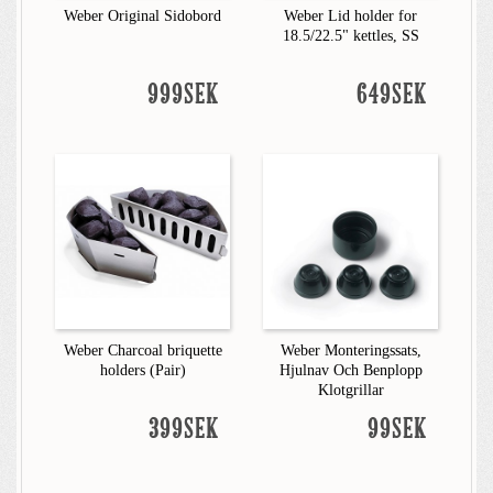
Weber Original Sidobord
Weber Lid holder for
18.5/22.5" kettles, SS
999SEK
649SEK
Weber Charcoal briquette
Weber Monteringssats,
holders (Pair)
Hjulnav Och Benplopp
Klotgrillar
399SEK
99SEK